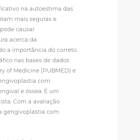
ficativo na autoestima das
intam mais seguras e
 pode causar
tura acerca da
do a importância do correto
ráfico nas bases de dados
brary of Medicine (PUBMED) e
gengivoplastia com
engival e óssea. É um
ista. Com a avaliação
a gengivoplastia com