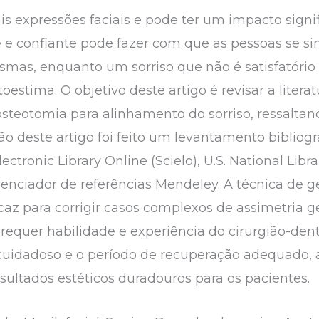
is expressões faciais e pode ter um impacto signi
e e confiante pode fazer com que as pessoas se s
esmas, enquanto um sorriso que não é satisfatório
estima. O objetivo deste artigo é revisar a litera
osteotomia para alinhamento do sorriso, ressaltan
ão deste artigo foi feito um levantamento bibliog
lectronic Library Online (Scielo), U.S. National Li
renciador de referências Mendeley. A técnica de 
az para corrigir casos complexos de assimetria g
requer habilidade e experiência do cirurgião-dent
uidadoso e o período de recuperação adequado, 
sultados estéticos duradouros para os pacientes.