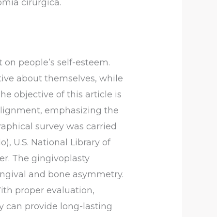
omia cirúrgica.
t on people’s self-esteem.
tive about themselves, while
 objective of this article is
 alignment, emphasizing the
graphical survey was carried
), U.S. National Library of
r. The gingivoplasty
gingival and bone asymmetry.
With proper evaluation,
y can provide long-lasting