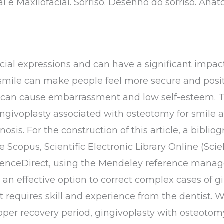
l e Maxilofacial. Sorriso. Desenho do sorriso. Anat
acial expressions and can have a significant impac
 smile can make people feel more secure and posi
ng can cause embarrassment and low self-esteem. The
gingivoplasty associated with osteotomy for smile
osis. For the construction of this article, a biblio
 Scopus, Scientific Electronic Library Online (Scielo
nceDirect, using the Mendeley reference manage
 an effective option to correct complex cases of 
at requires skill and experience from the dentist. 
oper recovery period, gingivoplasty with osteotom