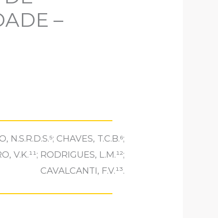
ADE –
 N.S.R.D.S.⁵; CHAVES, T.C.B.⁶;
O, V.K.¹¹; RODRIGUES, L.M.¹²;
CAVALCANTI, F.V.¹³.