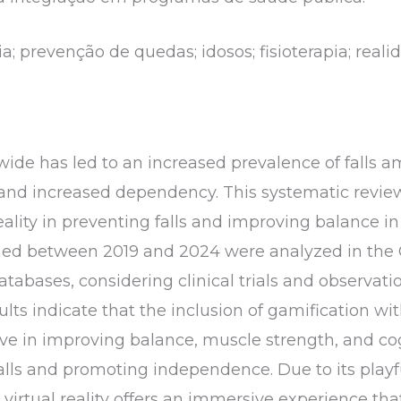
; prevenção de quedas; idosos; fisioterapia; realid
de has led to an increased prevalence of falls am
ty, and increased dependency. This systematic revi
reality in preventing falls and improving balance i
ished between 2019 and 2024 were analyzed in th
atabases, considering clinical trials and observati
ults indicate that the inclusion of gamification w
ve in improving balance, muscle strength, and cog
 falls and promoting independence. Due to its playf
 virtual reality offers an immersive experience that