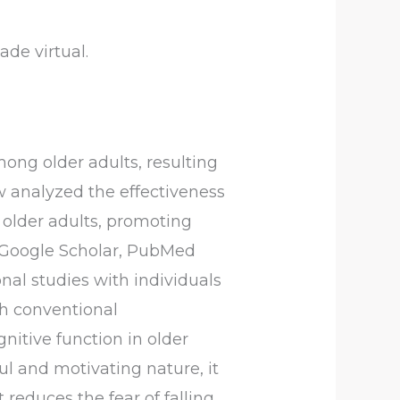
ade virtual.
ong older adults, resulting
ew analyzed the effectiveness
n older adults, promoting
e Google Scholar, PubMed
onal studies with individuals
ith conventional
nitive function in older
ul and motivating nature, it
 reduces the fear of falling.