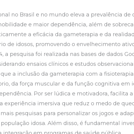
al no Brasil e no mundo eleva a prevalência de 
mobilidade e maior dependência, além de sobreca
ticamente a eficácia da gameterapia e da realidade
rio de idosos, promovendo o envelhecimento ativ
4, a pesquisa foi realizada nas bases de dados 
nsiderando ensaios clínicos e estudos observacion
 que a inclusão da gameterapia com a fisioterapia
brio, da força muscular e da função cognitiva em i
endência. Por ser lúdica e motivadora, facilita 
ma experiência imersiva que reduz o medo de qued
mais pesquisas para personalizar os jogos e adapt
 população idosa. Além disso, é fundamental inves
ua integração em programas de saúde pública.