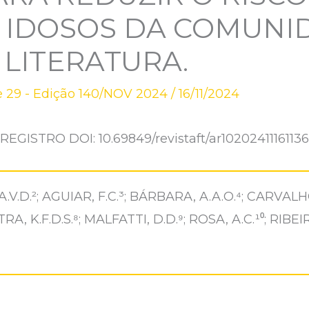
 IDOSOS DA COMUNID
 LITERATURA.
 29 - Edição 140/NOV 2024
/
16/11/2024
REGISTRO DOI: 10.69849/revistaft/ar10202411161136
.V.D.²; AGUIAR, F.C.³; BÁRBARA, A.A.O.⁴; CARVALHO,
A, K.F.D.S.⁸; MALFATTI, D.D.⁹; ROSA, A.C.¹⁰; RIBEIR