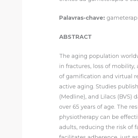
Palavras-chave:
gameterapia
ABSTRACT
The aging population worldwi
in fractures, loss of mobili
of gamification and virtual 
active aging. Studies publ
(Medline), and Lilacs (BVS) d
over 65 years of age. The res
physiotherapy can be effecti
adults, reducing the risk of
facilitates adherence, just as