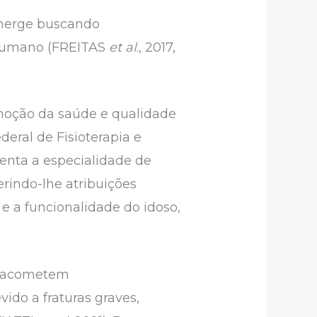
emerge buscando
 humano (FREITAS
et al
., 2017,
moção da saúde e qualidade
eral de Fisioterapia e
enta a especialidade de
erindo-lhe atribuições
e a funcionalidade do idoso,
as acometem
do a fraturas graves,