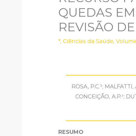
QUEDAS EM
REVISÃO DE
*
,
Ciências da Saúde
,
Volume
ROSA, P.C.¹; MALFATTI, A
CONCEIÇÃO, A.P.⁷; DUTR
RESUMO