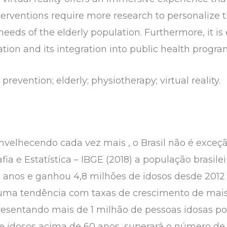
interventions require more research to personaliz
needs of the elderly population. Furthermore, it is 
ation and its integration into public health progra
 prevention; elderly; physiotherapy; virtual reality.
nvelhecendo cada vez mais , o Brasil não é exceç
rafia e Estatística – IBGE (2018) a população brasi
 anos e ganhou 4,8 milhões de idosos desde 2012
uma tendência com taxas de crescimento de mais
resentando mais de 1 milhão de pessoas idosas por
 idosos acima de 60 anos, superará o número de 