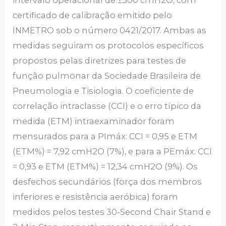
intervalo operacional de ±300 cmH2O, com
certificado de calibração emitido pelo
INMETRO sob o número 0421/2017. Ambas as
medidas seguiram os protocolos específicos
propostos pelas diretrizes para testes de
função pulmonar da Sociedade Brasileira de
Pneumologia e Tisiologia. O coeficiente de
correlação intraclasse (CCI) e o erro típico da
medida (ETM) intraexaminador foram
mensurados para a PImáx: CCI = 0,95 e ETM
(ETM%) = 7,92 cmH2O (7%), e para a PEmáx: CCI
= 0,93 e ETM (ETM%) = 12,34 cmH2O (9%). Os
desfechos secundários (força dos membros
inferiores e resistência aeróbica) foram
medidos pelos testes 30-Second Chair Stand e