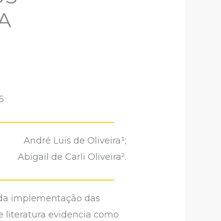
A
5
André Luis de Oliveira¹;
Abigail de Carli Oliveira².
os da implementação das
e literatura evidencia como