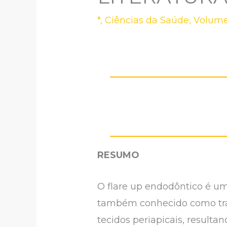
*
,
Ciências da Saúde
,
Volume
RESUMO
O flare up endodôntico é u
também conhecido como trat
tecidos periapicais, resulta