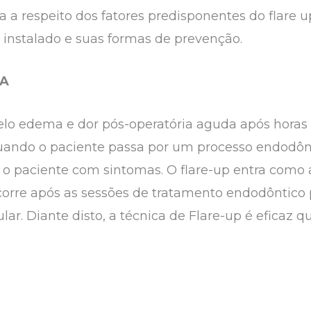
ura a respeito dos fatores predisponentes do flare
 instalado e suas formas de prevenção.
SA
pelo edema e dor pós-operatória aguda após horas
uando o paciente passa por um processo endodônt
 o paciente com sintomas. O flare-up entra como a
corre após as sessões de tratamento endodôntico 
lar. Diante disto, a técnica de Flare-up é eficaz q