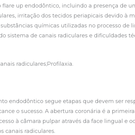
a o flare up endodôntico, incluindo a presença de 
ulares, irritação dos tecidos periapicais devido à
substâncias químicas utilizadas no processo de 
o sistema de canais radiculares e dificuldades té
anais radiculares;Profilaxia.
nto endodôntico segue etapas que devem ser res
lcance o sucesso. A abertura coronária é a primei
cesso à câmara pulpar através da face lingual e o
s canais radiculares.