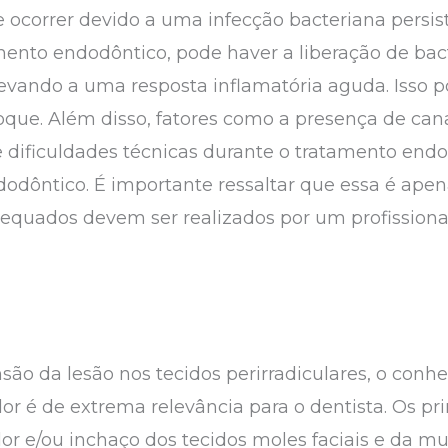
 ocorrer devido a uma infecção bacteriana persis
amento endodôntico, pode haver a liberação de bac
 levando a uma resposta inflamatória aguda. Isso p
toque. Além disso, fatores como a presença de can
 e dificuldades técnicas durante o tratamento 
ndodôntico. É importante ressaltar que essa é ape
equados devem ser realizados por um profissiona
são da lesão nos tecidos perirradiculares, o conh
or é de extrema relevância para o dentista. Os pr
r e/ou inchaço dos tecidos moles faciais e da m