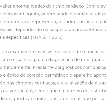
aliar anormalidades do ritmo cardíaco. Com o av
do eletrocardiógrafo, porém ainda é padrão a util
ite obter uma representação tridimensional da ati
ciais, dependendo da suspeita da área afetada, po
is específicas (THALER, 2013)
 um exame não invasivo, realizado de maneira si
to e essencial para o diagnóstico de uma grand
endo fundamental mediante diagnósticos complex
tro elétrico do coração permitindo o aparelho apo
ão das câmaras cardíacas, a visualização de alter
ou ventrículos, sendo que é por meio de distúrbi
e diagnosticar muitos dos problemas que possam