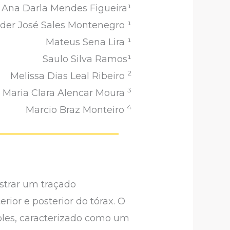
Ana Darla Mendes Figueira¹
der José Sales Montenegro ¹
Mateus Sena Lira ¹
Saulo Silva Ramos¹
2
Melissa Dias Leal Ribeiro
3
Maria Clara Alencar Moura
4
Marcio Braz Monteiro
istrar um traçado
ior e posterior do tórax. O
ples, caracterizado como um