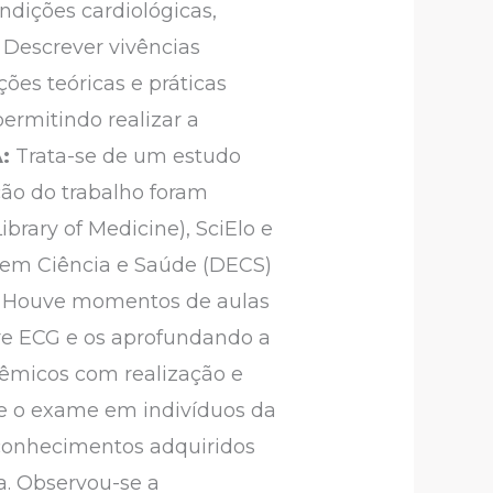
ndições cardiológicas,
:
Descrever vivências
ões teóricas e práticas
ermitindo realizar a
A:
Trata-se de um estudo
ução do trabalho foram
rary of Medicine), SciElo e
s em Ciência e Saúde (DECS)
:
Houve momentos de aulas
bre ECG e os aprofundando a
dêmicos com realização e
-se o exame em indivíduos da
conhecimentos adquiridos
a. Observou-se a