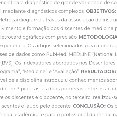
ncial para diagnóstico de grande variedade de co
l mediante diagnósticos complexos.
OBJETIVOS
eletrocardiograma através da associação de instruç
lvimento e formação dos discentes de medicina p
eletrocardiográficos com precisão.
METODOLOGI
e experiência. Os artigos selecionados para a prod
ses de dados como PubMed, MEDLINE (National Lib
 (BVS). Os indexadores abordados nos Descritore
iograma”, “Medicina” e “Avaliação”.
RESULTADOS
ável pela disciplina introduziu conhecimentos so
ido em 3 práticas, as duas primeiras entre os aca
e os discentes e o docente, no terceiro, realizou
iscentes e laudo pelo docente.
CONCLUSÃO:
Os 
ência acadêmica e para o profissional da medicin