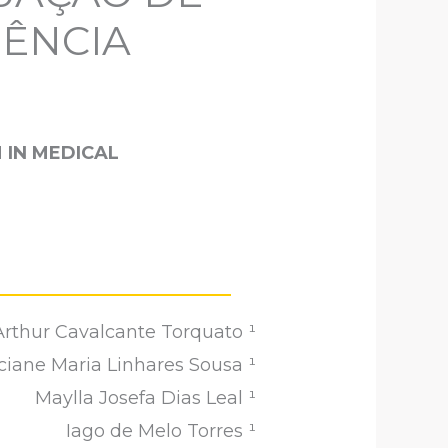
IÊNCIA
 IN MEDICAL
rthur Cavalcante Torquato ¹
iciane Maria Linhares Sousa ¹
Maylla Josefa Dias Leal ¹
Iago de Melo Torres ¹