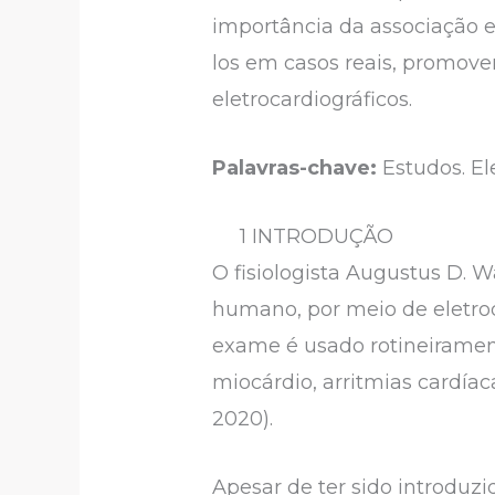
importância da associação e
los em casos reais, promov
eletrocardiográficos.
Palavras-chave:
Estudos. El
1 INTRODUÇÃO
O fisiologista Augustus D. Wa
humano, por meio de eletrod
exame é usado rotineiramente
miocárdio, arritmias cardíac
2020).
Apesar de ter sido introduz