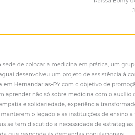
Raissa Bohry d
 sede de colocar a medicina em prática, um grupo
raguai desenvolveu um projeto de assistência à 
a em Hernandarias-PY com o objetivo de promoçã
m aprender não só sobre medicina com o auxílio 
patia e solidariedade, experiência transformado
 manterem o legado e as instituições de ensino a
mais se tem discutido a necessidade de estratégi
a que responda às demandas populacionais.