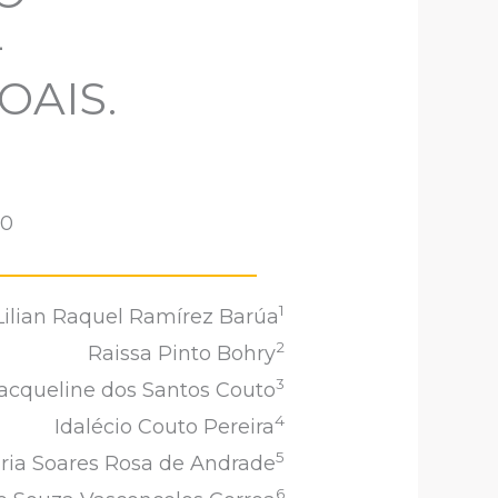
-
OAIS.
50
1
Lilian Raquel Ramírez Barúa
2
Raissa Pinto Bohry
3
acqueline dos Santos Couto
4
Idalécio Couto Pereira
5
ia Soares Rosa de Andrade
6