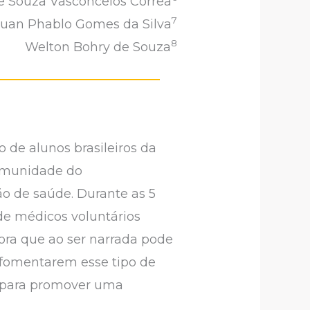
e Souza Vasconcelos Correa
7
Juan Phablo Gomes da Silva
8
Welton Bohry de Souza
 de alunos brasileiros da
comunidade do
o de saúde. Durante as 5
de médicos voluntários
ra que ao ser narrada pode
 fomentarem esse tipo de
as para promover uma