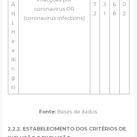
A
7
3
6
0
coronavirus OR
H
2
1
8
2
(coronavirus infections)
L
H
e
a
di
n
g
s)
Fonte:
Bases de dados.
2.2.2. ESTABELECIMENTO DOS CRITÉRIOS DE