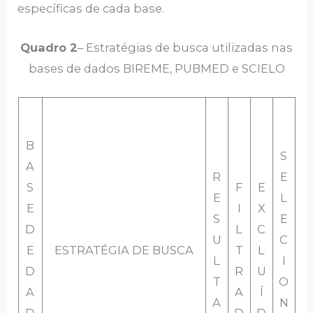
específicas de cada base.
Quadro
2
– Estratégias de busca utilizadas nas
bases de dados BIREME, PUBMED e SCIELO
B
S
A
R
E
S
F
E
E
L
E
I
X
S
E
D
L
C
U
C
E
ESTRATÉGIA DE BUSCA
T
L
L
I
D
R
U
T
O
A
A
Í
A
N