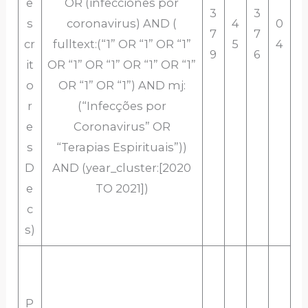
e
OR (infecciones por
3
3
s
coronavirus) AND (
4
0
7
7
cr
fulltext:(“1” OR “1” OR “1”
5
4
9
6
it
OR “1” OR “1” OR “1” OR “1”
o
OR “1” OR “1”) AND mj:
r
(“Infecções por
e
Coronavirus” OR
s
“Terapias Espirituais”))
D
AND (year_cluster:[2020
e
TO 2021])
c
s)
P