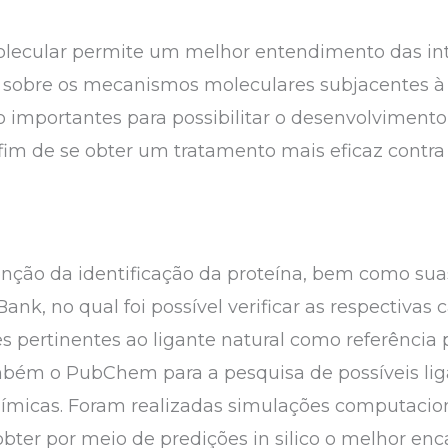
cular permite um melhor entendimento das inte
s sobre os mecanismos moleculares subjacentes à 
o importantes para possibilitar o desenvolviment
a fim de se obter um tratamento mais eficaz contr
enção da identificação da proteína, bem como su
ank, no qual foi possível verificar as respectivas c
es pertinentes ao ligante natural como referência
mbém o PubChem para a pesquisa de possíveis liga
químicas. Foram realizadas simulações computacion
obter por meio de predições in silico o melhor en