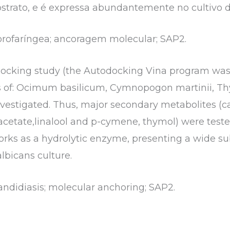
strato, e é expressa abundantemente no cultivo de
orofaríngea; ancoragem molecular; SAP2.
 docking study (the Autodocking Vina program was
oils of: Ocimum basilicum, Cymnopogon martinii, T
stigated. Thus, major secondary metabolites (ca
ol acetate,linalool and p-cymene, thymol) were test
orks as a hydrolytic enzyme, presenting a wide subs
lbicans culture.
andidiasis; molecular anchoring; SAP2.