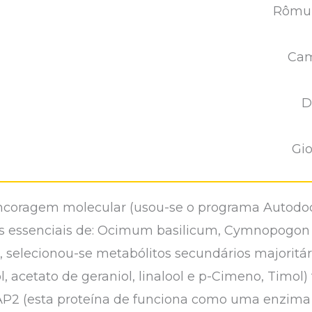
Rômul
Cam
D
Gio
ancoragem molecular (usou-se o programa Autodock
os essenciais de: Ocimum basilicum, Cymnopogon 
elecionou-se metabólitos secundários majoritário
ol, acetato de geraniol, linalool e p-Cimeno, Timo
SAP2 (esta proteína de funciona como uma enzima 