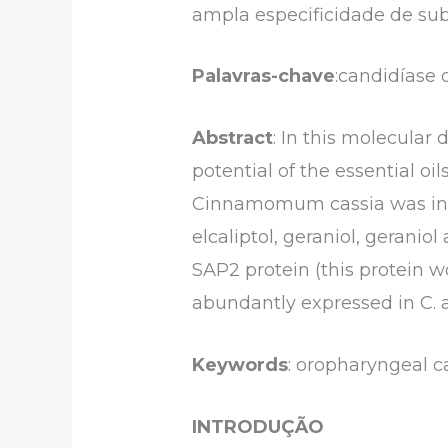
ampla especificidade de sub
Palavras-chave
:candidíase 
Abstract
: In this molecular
potential of the essential 
Cinnamomum cassia was inve
elcaliptol, geraniol, gerani
SAP2 protein (this protein w
abundantly expressed in C. a
Keywords
: oropharyngeal c
INTRODUÇÃO