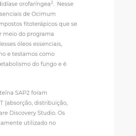
2
idíase orofaríngea
. Nesse
essenciais de Ocimum
postos fitoterápicos que se
or meio do programa
esses óleos essenciais,
meno e testamos como
etabolismo do fungo e é
oteína SAP2 foram
 (absorção, distribuição,
are Discovery Studio. Os
lamente utilizado no