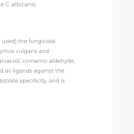
 C. albicans)
 used) the fungicidal
hymus vulgaris and
rvacrol, cinnamic aldehyde,
ed as ligands against the
trate specificity, and is