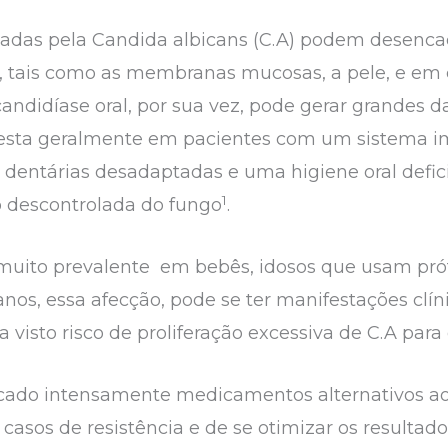
adas pela Candida albicans (C.A) podem desencad
, tais como as membranas mucosas, a pele, e em c
 candidíase oral, por sua vez, pode gerar grandes
ifesta geralmente em pacientes com um sistema i
s dentárias desadaptadas e uma higiene oral defici
1
o descontrolada do fungo
.
 muito prevalente em bebês, idosos que usam pró
nos, essa afecção, pode se ter manifestações clí
 visto risco de proliferação excessiva de C.A para
ado intensamente medicamentos alternativos aos 
 casos de resistência e de se otimizar os resultad