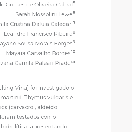
5
o Gomes de Oliveira Cabral
6
Sarah Mossolini Lewe
7
ila Cristina Daluia Calegari
8
Leandro Francisco Ribeiro
9
ayane Sousa Morais Borges
10
Mayara Carvalho Borges
vana Camila Paleari Prado
¹¹
ing Vina) foi investigado o
martinii, Thymus vulgaris e
s (carvacrol, aldeído
l) foram testados como
hidrolítica, apresentando