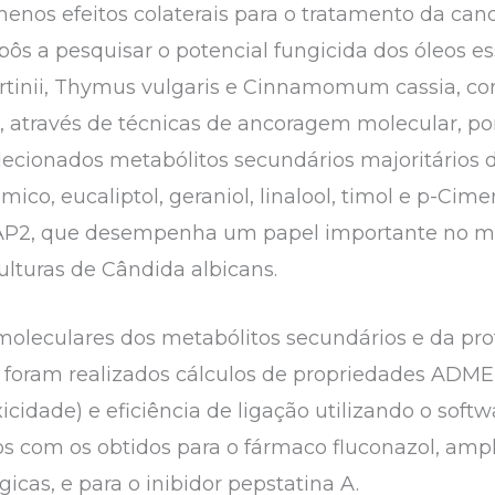
os efeitos colaterais para o tratamento da cand
opôs a pesquisar o potencial fungicida dos óleos 
inii, Thymus vulgaris e Cinnamomum cassia, com
 através de técnicas de ancoragem molecular, p
ecionados metabólitos secundários majoritários d
mico, eucaliptol, geraniol, linalool, timol e p-Ci
 SAP2, que desempenha um papel importante no m
turas de Cândida albicans.
 moleculares dos metabólitos secundários e da pr
 foram realizados cálculos de propriedades ADMET
cidade) e eficiência de ligação utilizando o softw
s com os obtidos para o fármaco fluconazol, amp
icas, e para o inibidor pepstatina A.