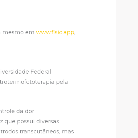
gora mesmo em
www.fisio.app
,
niversidade Federal
trotermofototerapia pela
ntrole da dor
z que possui diversas
etrodos transcutâneos, mas