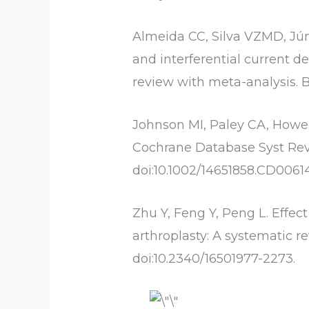
Almeida CC, Silva VZMD, Jún
and interferential current d
review with meta-analysis. B
Johnson MI, Paley CA, Howe T
Cochrane Database Syst Rev.
doi:10.1002/14651858.CD0061
Zhu Y, Feng Y, Peng L. Effect
arthroplasty: A systematic r
doi:10.2340/16501977-2273.