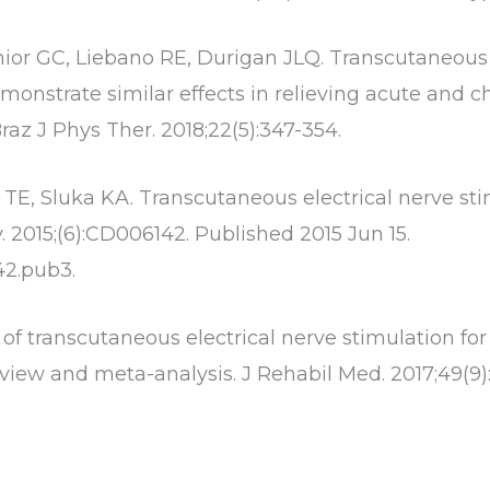
ior GC, Liebano RE, Durigan JLQ. Transcutaneous e
emonstrate similar effects in relieving acute and c
raz J Phys Ther. 2018;22(5):347-354.
E, Sluka KA. Transcutaneous electrical nerve stim
 2015;(6):CD006142. Published 2015 Jun 15.
42.pub3.
 of transcutaneous electrical nerve stimulation for
eview and meta-analysis. J Rehabil Med. 2017;49(9)