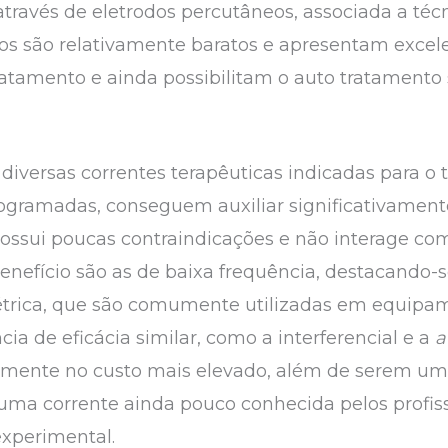
través de eletrodos percutâneos, associada a té
s são relativamente baratos e apresentam excelen
ratamento e ainda possibilitam o auto tratamento
diversas correntes terapêuticas indicadas para o 
amadas, conseguem auxiliar significativamente 
 possui poucas contraindicações e não interage c
enefício são as de baixa frequência, destacando-s
métrica, que são comumente utilizadas em equipa
a de eficácia similar, como a interferencial e a
a
almente no custo mais elevado, além de serem u
uma corrente ainda pouco conhecida pelos profis
xperimental.