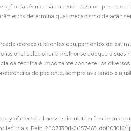
 ação da técnica são a teoria das comportas e a l
arâmetros determina qual mecanismo de ação ser
cado oferece diferentes equipamentos de estimul
rofissional selecionar o melhor se adequa a suas 
cácia da técnica é importante conhecer os divers
preferências do paciente, sempre avaliando e aju
cacy of electrical nerve stimulation for chronic m
led trials. Pain. 2007;130(1-2):157-165. doi:10.1016/j