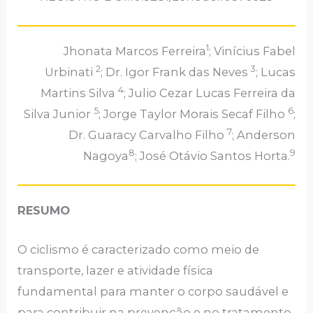
1
Jhonata Marcos Ferreira
; Vinícius Fabel
2
3
Urbinati
; Dr. Igor Frank das Neves
; Lucas
4
Martins Silva
; Julio Cezar Lucas Ferreira da
5
6
Silva Junior
; Jorge Taylor Morais Secaf Filho
;
7
Dr. Guaracy Carvalho Filho
; Anderson
8
9
Nagoya
; José Otávio Santos Horta.
RESUMO
O ciclismo é caracterizado como meio de
transporte, lazer e atividade física
fundamental para manter o corpo saudável e
para contribuir na prevenção e no tratamento