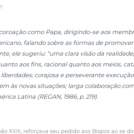
n:
 coroação como Papa, dirigindo-se aos memb
ericano, falando sobre as formas de promover
nte, ele sugeriu: “uma clara visão da realidad
quanto aos fins, racional quanto aos meios, cat
s liberdades; corajosa e perseverante execuçã
em às novas situações; larga colaboração com
rica Latina (REGAN, 1986, p. 219).
oão XXIII, reforçava seu pedido aos Bispos ao se 