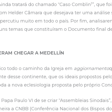
1
 Ainda tratará do chamado “Caso Comblin
”, que fo
m Helder Câmara que desejava ter uma análise so
percutiu muito em todo o país. Por fim, analisa
uns temas que constituíram o Documento final de 
ZERAM CHEGAR A MEDELLÍN
ópico todo o caminho da Igreja em
aggiornamento
q
ente desse continente, que os ideais propostos pe
oda a nova eclesiologia proposta pelo próprio Concí
 Papa Paulo VI de se criar “Assembleias Sinodais”
neira a CNBB (Conferência Nacional dos Bispos do 