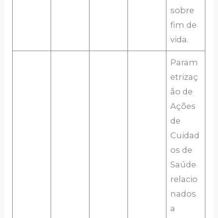
sobre
fim de
vida.
Param
etrizaç
ão de
Ações
de
Cuidad
os de
Saúde
relacio
nados
a