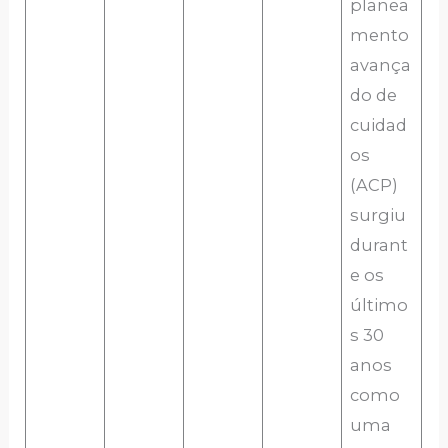
planea
mento
avança
do de
cuidad
os
(ACP)
surgiu
durant
e os
último
s 30
anos
como
uma