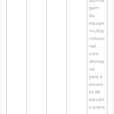
aborda
gem
da
equipe
multip
rofissio
nal,
com
destaq
ue
para a
escass
ez de
estudo
s sobre