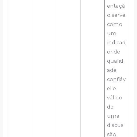
entaçã
o serve
como
um
indicad
or de
qualid
ade
confiáv
el e
válido
de
uma
discus
são