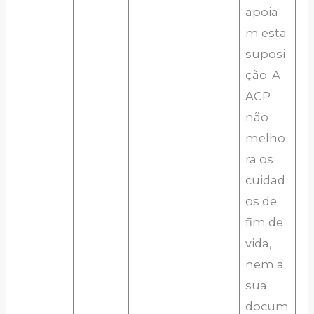
apoia
m esta
suposi
ção. A
ACP
não
melho
ra os
cuidad
os de
fim de
vida,
nem a
sua
docum