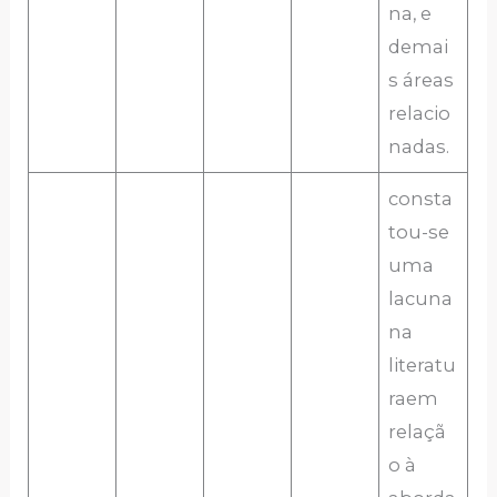
na, e
demai
s áreas
relacio
nadas.
consta
tou-se
uma
lacuna
na
literatu
raem
relaçã
o à