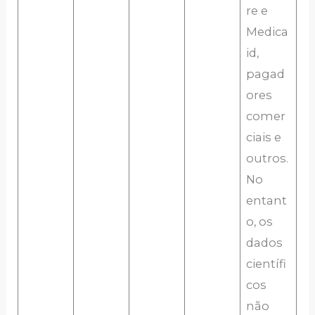
re e
Medica
id,
pagad
ores
comer
ciais e
outros.
No
entant
o, os
dados
científi
cos
não