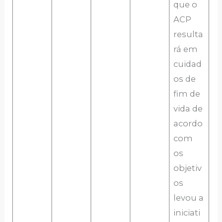
que o
ACP
resulta
rá em
cuidad
os de
fim de
vida de
acordo
com
os
objetiv
os
levou a
iniciati