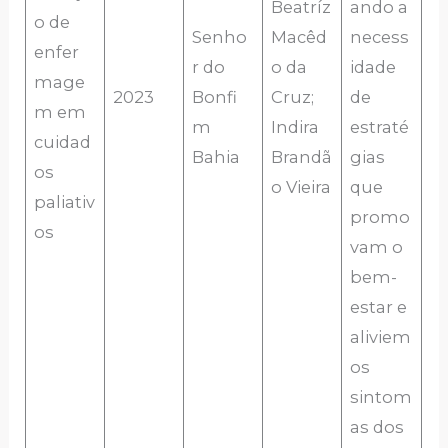
Beatríz
ando a
o de
Senho
Macêd
necess
enfer
r do
o da
idade
mage
2023
Bonfi
Cruz;
de
m em
m
Indira
estraté
cuidad
Bahia
Brandã
gias
os
o Vieira
que
paliativ
promo
os
vam o
bem-
estar e
aliviem
os
sintom
as dos