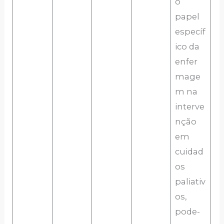
o
papel
específ
ico da
enfer
mage
m na
interve
nção
em
cuidad
os
paliativ
os,
pode-