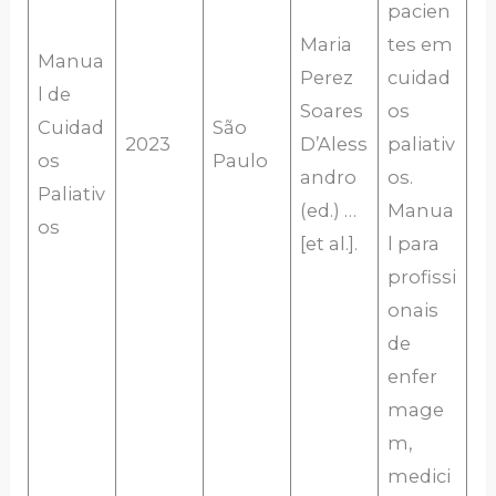
pacien
Maria
tes em
Manua
Perez
cuidad
l de
Soares
os
Cuidad
São
2023
D’Aless
paliativ
os
Paulo
andro
os.
Paliativ
(ed.) …
Manua
os
[et al.].
l para
profissi
onais
de
enfer
mage
m,
medici