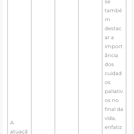
se
també
m
destac
ar a
import
ância
dos
cuidad
os
paliativ
os no
final da
vida,
A
enfatiz
atuaçã