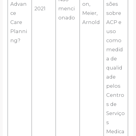
Advan
on,
sões
2021
menci
ce
Meier,
sobre
onado
Care
Arnold
ACP e
Planni
uso
ng?
como
medid
a de
qualid
ade
pelos
Centro
s de
Serviço
s
Medica