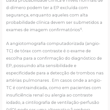
baixa probabilidade clínica e níveis normais de
d-dímero podem ter a EP excluída com
segurança, enquanto aqueles com alta
probabilidade clínica devem ser submetidos a
4
exames de imagem confirmatórios
.
A angiotomografia computadorizada (angio-
TC) de tórax com contraste é o exame de
escolha para a confirmação do diagnóstico de
EP, possuindo alta sensibilidade e
especificidade para a detecção de trombos nas
artérias pulmonares . Em casos onde a angio-
TC é contraindicada, como em pacientes com
insuficiência renal ou alergia ao contraste
iodado, a cintilografia de ventilação-perfusão
4
(V/Q) pode ser uma alternativa,
embora