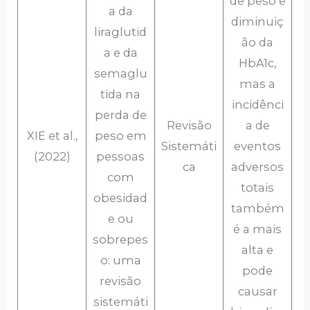
de peso e
a da
diminuiç
liraglutid
ão da
a e da
HbA1c,
semaglu
mas a
tida na
incidênci
perda de
Revisão
a de
XIE et al.,
peso em
Sistemáti
eventos
(2022)
pessoas
ca
adversos
com
totais
obesidad
também
e ou
é a mais
sobrepes
alta e
o: uma
pode
revisão
causar
sistemáti