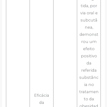
tida, por
via oral e
subcutâ
nea,
demonst
rou um
efeito
positivo
da
referida
substânc
ia no
tratamen
Eficácia
to da
da
obesidad