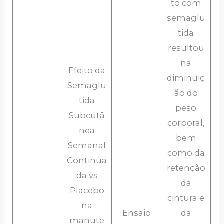
to com
semaglu
tida
resultou
na
Efeito da
diminuiç
Semaglu
ão do
tida
peso
Subcutâ
corporal,
nea
bem
Semanal
como da
Continua
retenção
da vs
da
Placebo
cintura e
na
Ensaio
da
manute