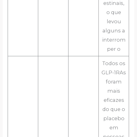
estinais,
o que
levou
alguns a
interrom
per o
Todos os
GLP-1RAs
foram
mais
eficazes
do que o
placebo
em
pessoas