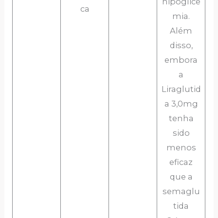
hipoglice
ca
mia.
Além
disso,
embora
a
Liraglutid
a 3,0mg
tenha
sido
menos
eficaz
que a
semaglu
tida