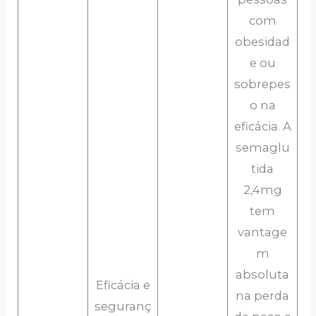
com
obesidad
e ou
sobrepes
o na
eficácia. A
semaglu
tida
2,4mg
tem
vantage
m
absoluta
Eficácia e
na perda
seguranç