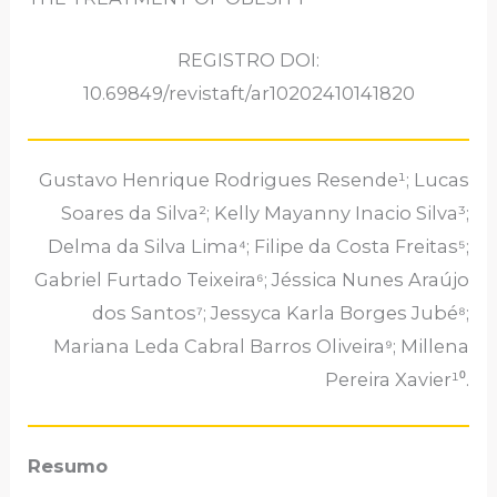
REGISTRO DOI:
10.69849/revistaft/ar10202410141820
Gustavo Henrique Rodrigues Resende¹; Lucas
Soares da Silva²; Kelly Mayanny Inacio Silva³;
Delma da Silva Lima⁴; Filipe da Costa Freitas⁵;
Gabriel Furtado Teixeira⁶; Jéssica Nunes Araújo
dos Santos⁷; Jessyca Karla Borges Jubé⁸;
Mariana Leda Cabral Barros Oliveira⁹; Millena
Pereira Xavier¹⁰.
Resumo