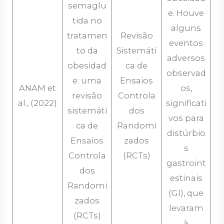
semaglu
e. Houve
tida no
alguns
tratamen
Revisão
eventos
to da
Sistemáti
adversos
obesidad
ca de
observad
e: uma
Ensaios
ANAM et
os,
revisão
Controla
al., (2022)
significati
sistemáti
dos
vos para
ca de
Randomi
distúrbio
Ensaios
zados
s
Controla
(RCTs)
gastroint
dos
estinais
Randomi
(GI), que
zados
levaram
(RCTs)
à