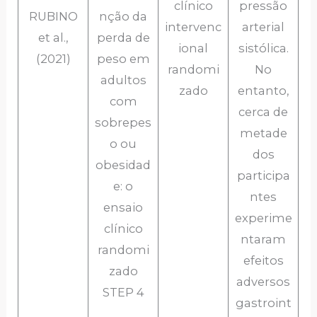
clínico
pressão
RUBINO
nção da
intervenc
arterial
et al.,
perda de
ional
sistólica.
(2021)
peso em
randomi
No
adultos
zado
entanto,
com
cerca de
sobrepes
metade
o ou
dos
obesidad
participa
e: o
ntes
ensaio
experime
clínico
ntaram
randomi
efeitos
zado
adversos
STEP 4
gastroint