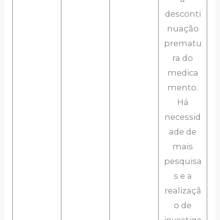
desconti
nuação
prematu
ra do
medica
mento.
Há
necessid
ade de
mais
pesquisa
s e a
realizaçã
o de