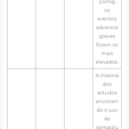
2,4mg,
os
eventos
adversos
graves
foram os
mais
elevados.
A maioria
dos
estudos
envolven
do o uso
de
semaglu