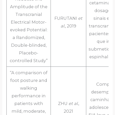
cetamina d
Amplitude of the
dosage
Transcranial
FURUTANI
et
sinais elé
Electrical Motor-
al.
, 2019
transcrani
evoked Potential:
pacientes 
a Randomized,
que irão
Double-blinded,
submetido 
Placebo-
espinhal po
controlled Study”
“A comparison of
foot posture and
Compara
walking
desempen
performance in
caminhada
patients with
ZHU
et al.
,
adolescent
mild, moderate,
2021