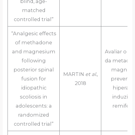
blind, age-
matched
controlled trial”
“Analgesic effects
of methadone
and magnesium
Avaliar o po
following
da metadon
posterior spinal
magnési
MARTIN
et al.
,
fusion for
prevençã
2018
idiopathic
hiperalg
scoliosis in
induzida
adolescents: a
remifent
randomized
controlled trial”