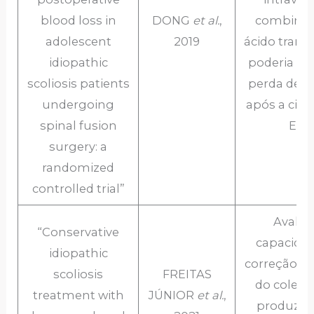
blood loss in
DONG
et al.
,
combinad
adolescent
2019
ácido tran
idiopathic
poderia red
scoliosis patients
perda de 
undergoing
após a ciru
spinal fusion
EIA
surgery: a
randomized
controlled trial”
Avaliar
“Conservative
capacida
idiopathic
correção i
scoliosis
FREITAS
do colet
treatment with
JÚNIOR
et al.
,
produzid