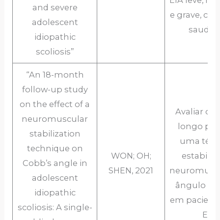
EIA leve, m
and severe
e grave, co
adolescent
saudáv
idiopathic
scoliosis”
“An 18-month
follow-up study
on the effect of a
Avaliar o e
neuromuscular
longo pra
stabilization
uma técn
technique on
WON; OH;
estabiliz
Cobb’s angle in
SHEN, 2021
neuromuscu
adolescent
ângulo de
idiopathic
em pacient
scoliosis: A single-
EIA