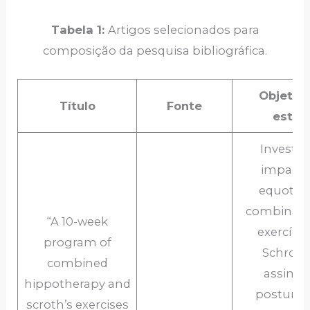
Tabela 1:
Artigos selecionados para
composição da pesquisa bibliográfica.
Objetiv
Título
Fonte
estud
Investig
impacto
equoter
combinad
“A 10-week
exercício
program of
Schroth
combined
assimet
hippotherapy and
postural 
scroth’s exercises