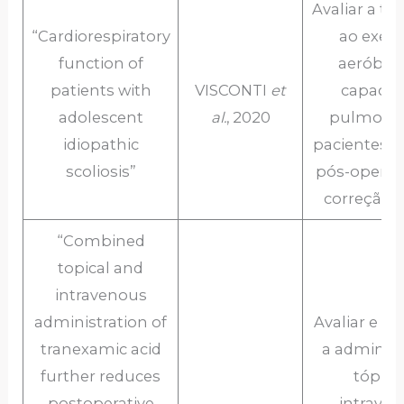
Avaliar a to
“Cardiorespiratory
ao exerc
function of
aeróbico
patients with
VISCONTI
et
capacid
adolescent
al.
, 2020
pulmona
idiopathic
pacientes n
scoliosis”
pós-operat
correção d
“Combined
topical and
intravenous
administration of
Avaliar e in
tranexamic acid
a adminis
further reduces
tópica
postoperative
intrave