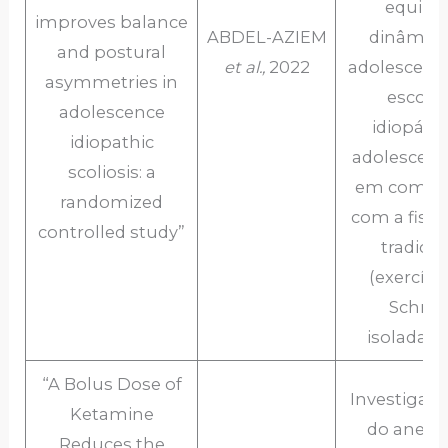
equilíb
improves balance
ABDEL-AZIEM
dinâmic
and postural
et al.,
2022
adolescent
asymmetries in
escolio
adolescence
idiopátic
idiopathic
adolescente
scoliosis: a
em compa
randomized
com a fisio
controlled study”
tradicio
(exercíci
Schrot
isoladam
“A Bolus Dose of
Investigar o
Ketamine
do anest
Reduces the