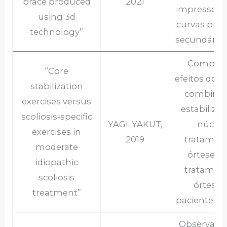
brace produced
2021
impressora
using 3d
curvas prim
technology”
secundárias
Compara
“Core
efeitos do e
stabilization
combinad
exercises versus
estabiliza
scoliosis-specific
YAGI; YAKUT,
núcleo
exercises in
2019
tratamen
moderate
órtese pa
idiopathic
tratamen
scoliosis
órtese
treatment”
pacientes 
Observar o 