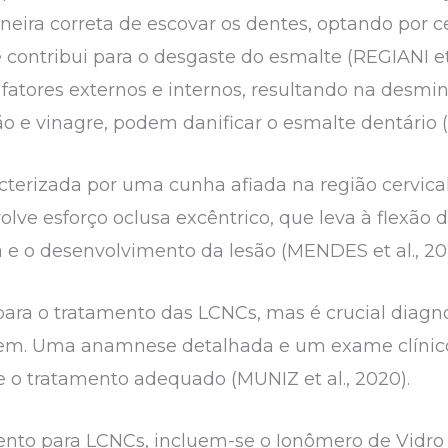
ira correta de escovar os dentes, optando por c
 contribui para o desgaste do esmalte (REGIANI et a
 fatores externos e internos, resultando na desmin
o e vinagre, podem danificar o esmalte dentário (
cterizada por uma cunha afiada na região cervica
volve esforço oclusa excêntrico, que leva à flexão 
ta e o desenvolvimento da lesão (MENDES et al., 202
ara o tratamento das LCNCs, mas é crucial diagno
rem. Uma anamnese detalhada e um exame clínico 
e o tratamento adequado (MUNIZ et al., 2020).
nto para LCNCs, incluem-se o Ionômero de Vidro 