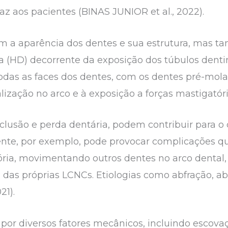
z aos pacientes (BINAS JUNIOR et al., 2022).
m a aparência dos dentes e sua estrutura, mas 
a (HD) decorrente da exposição dos túbulos dentiná
odas as faces dos dentes, com os dentes pré-mol
lização no arco e à exposição a forças mastigatória
clusão e perda dentária, podem contribuir para 
te, por exemplo, pode provocar complicações que
ória, movimentando outros dentes no arco denta
das próprias LCNCs. Etiologias como abfração, a
21).
por diversos fatores mecânicos, incluindo escov