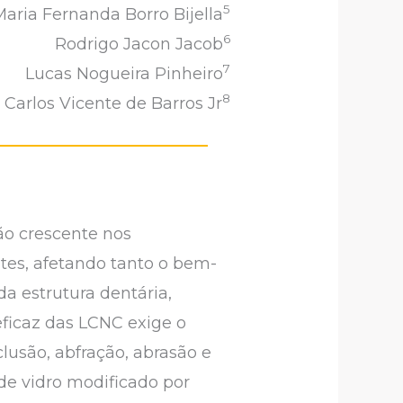
5
Maria Fernanda Borro Bijella
6
Rodrigo Jacon Jacob
7
Lucas Nogueira Pinheiro
8
 Carlos Vicente de Barros Jr
ão crescente nos
tes, afetando tanto o bem-
da estrutura dentária,
ficaz das LCNC exige o
usão, abfração, abrasão e
 de vidro modificado por