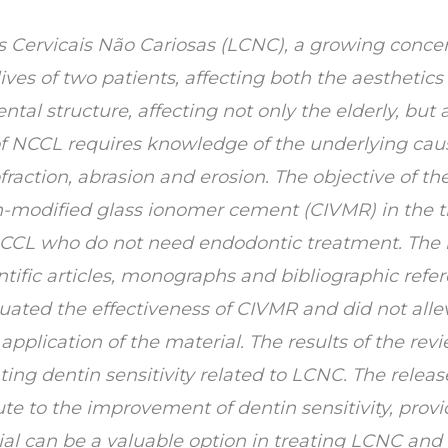
s Cervicais Não Cariosas (LCNC), a growing concern
ives of two patients, affecting both the aesthetics 
ental structure, affecting not only the elderly, bu
 of NCCL requires knowledge of the underlying ca
bfraction, abrasion and erosion. The objective of t
sin-modified glass ionomer cement (CIVMR) in the 
h NCCL who do not need endodontic treatment. The
entific articles, monographs and bibliographic refe
uated the effectiveness of CIVMR and did not allevi
 application of the material. The results of the re
ting dentin sensitivity related to LCNC. The releas
e to the improvement of dentin sensitivity, providi
al can be a valuable option in treating LCNC and d