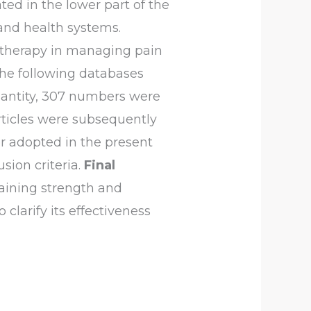
ted in the lower part of the
y and health systems.
l therapy in managing pain
 the following databases
uantity, 307 numbers were
rticles were subsequently
r adopted in the present
sion criteria.
Final
gaining strength and
 clarify its effectiveness