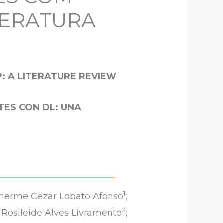
TERATURA
: A LITERATURE REVIEW
TES CON DL: UNA
1
lherme Cezar Lobato Afonso
;
2
Rosileide Alves Livramento
;