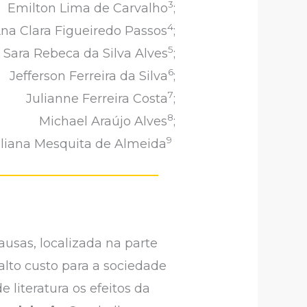
3
Emilton Lima de Carvalho
;
4
na Clara Figueiredo Passos
;
5
Sara Rebeca da Silva Alves
;
6
Jefferson Ferreira da Silva
;
7
Julianne Ferreira Costa
;
8
Michael Araújo Alves
;
9
liana Mesquita de Almeida
sas, localizada na parte
alto custo para a sociedade
 literatura os efeitos da