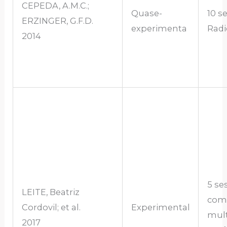
CEPEDA, A.M.C.;
Quase-
10 s
ERZINGER, G.F.D.
experimenta
Radi
2014
5 se
LEITE, Beatriz
com 
Cordovil; et al.
Experimental
mult
2017