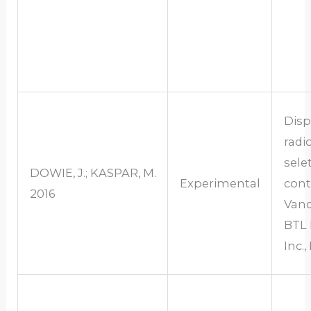
Disp
radi
sele
DOWIE, J.; KASPAR, M.
Experimental
cont
2016
Vanq
BTL 
Inc.