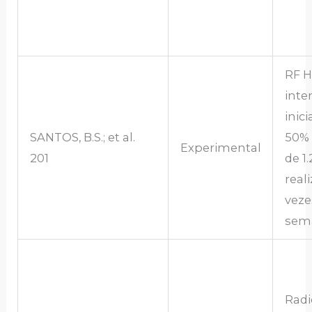
RF 
inte
inici
SANTOS, B.S.; et al.
50% 
Experimental
201
de 1
real
veze
sem
Radi