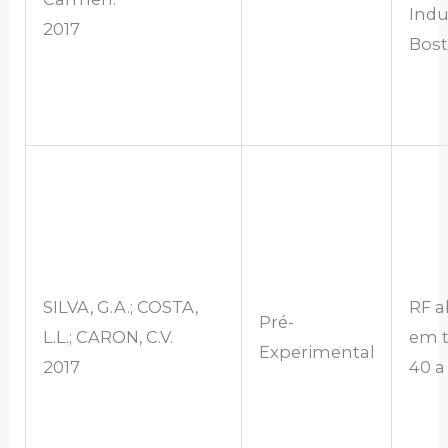
Indus
2017
Bost
SILVA, G.A.; COSTA,
RF 
Pré-
L.L.; CARON, C.V.
em 
Experimental
2017
40 a