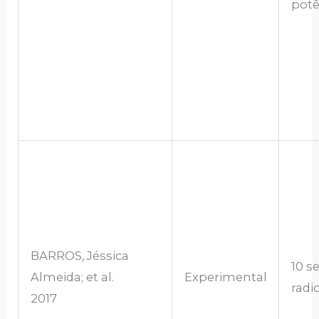
potê
BARROS, Jéssica
10 s
Almeida; et al.
Experimental
radi
2017