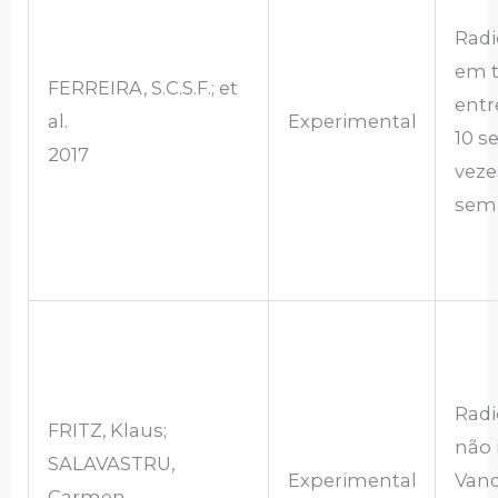
Radi
em 
FERREIRA, S.C.S.F.; et
entre
al.
Experimental
10 s
2017
veze
sem
Radi
FRITZ, Klaus;
não 
SALAVASTRU,
Experimental
Vanq
Carmen.