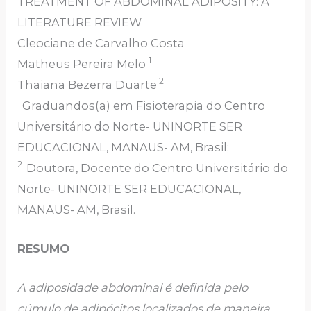
TREATMENT OF ABDOMINAL ADIPOSITY: A
LITERATURE REVIEW
Cleociane de Carvalho Costa
1
Matheus Pereira Melo
2
Thaiana Bezerra Duarte
1
Graduandos(a) em Fisioterapia do Centro
Universitário do Norte- UNINORTE SER
EDUCACIONAL, MANAUS- AM, Brasil;
2
Doutora, Docente do Centro Universitário do
Norte- UNINORTE SER EDUCACIONAL,
MANAUS- AM, Brasil.
RESUMO
A adiposidade abdominal é definida pelo
cúmulo de adipócitos localizados de maneira