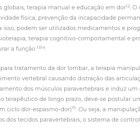
12
idos globais, terapia manual e educação em dor
. O
vidade física, prevenção da incapacidade perman
ra isso, podem ser utilizados medicamentos e pr
fisioterapia, terapia cognitivo-comportamental e 
1314
urar a função
.
para tratamento da dor lombar, a terapia manipul
mento vertebral causando distração das articula
gamento dos músculos paravertebrais e induz um e
to terapêutico de longo prazo, deve-se postular 
15
um ciclo dor-espasmo-dor)
. Ou seja, a manipulaç
os dos tecidos paravertebrais, o sistema de contr