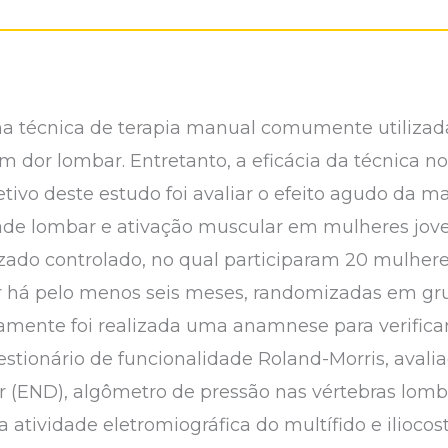
 técnica de terapia manual comumente utilizada n
 dor lombar. Entretanto, a eficácia da técnica no
etivo deste estudo foi avaliar o efeito agudo da 
dade lombar e ativação muscular em mulheres jov
ado controlado, no qual participaram 20 mulheres
r há pelo menos seis meses, randomizadas em g
ramente foi realizada uma anamnese para verificar
estionário de funcionalidade Roland-Morris, avali
 (END), algômetro de pressão nas vértebras lomba
a atividade eletromiográfica do multífido e iliocos