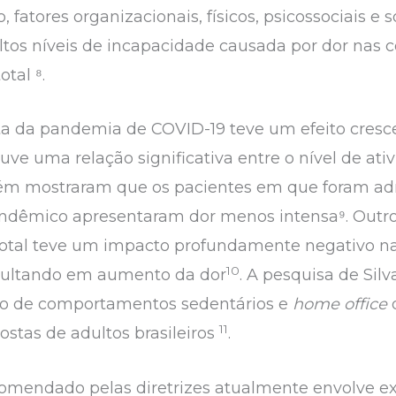
, fatores organizacionais, físicos, psicossociais e
ltos níveis de incapacidade causada por dor nas c
otal ⁸.
nta da pandemia de COVID-19 teve um efeito cresc
ouve uma relação significativa entre o nível de ati
bém mostraram que os pacientes em que foram adm
andêmico apresentaram dor menos intensa⁹. Outro
 total teve um impacto profundamente negativo na
10
esultando em aumento da dor
. A pesquisa de Silv
o de comportamentos sedentários e
home office
11
stas de adultos brasileiros
.
omendado pelas diretrizes atualmente envolve ex