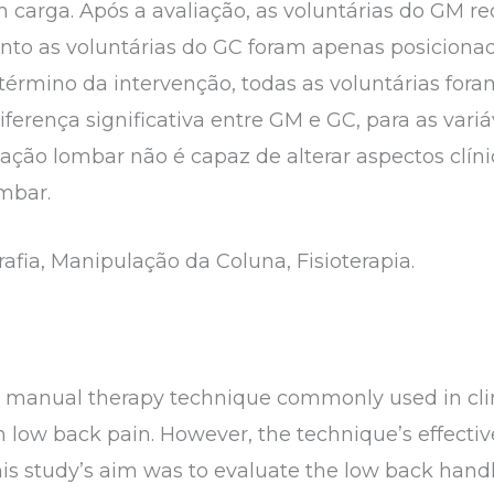
carga. Após a avaliação, as voluntárias do GM r
to as voluntárias do GC foram apenas posiciona
término da intervenção, todas as voluntárias fora
rença significativa entre GM e GC, para as variáv
ção lombar não é capaz de alterar aspectos clín
mbar.
afia, Manipulação da Coluna, Fisioterapia.
a manual therapy technique commonly used in clini
h low back pain. However, the technique’s effectiv
. This study’s aim was to evaluate the low back hand