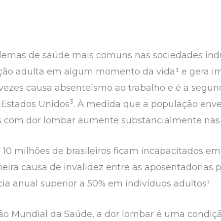
lemas de saúde mais comuns nas sociedades indu
ção adulta em algum momento da vida¹ e gera im
 vezes causa absenteísmo ao trabalho e é a segu
3
 Estados Unidos
. À medida que a população enve
s com dor lombar aumente substancialmente nas 
10 milhões de brasileiros ficam incapacitados e
meira causa de invalidez entre as aposentadorias p
ia anual superior a 50% em indivíduos adultos⁷.
o Mundial da Saúde, a dor lombar é uma condição