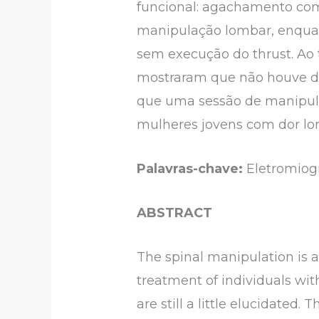
funcional: agachamento com 
manipulação lombar, enquan
sem execução do thrust. Ao 
mostraram que não houve dife
que uma sessão de manipula
mulheres jovens com dor lo
Palavras-chave:
Eletromiogr
ABSTRACT
The spinal manipulation is 
treatment of individuals wit
are still a little elucidated