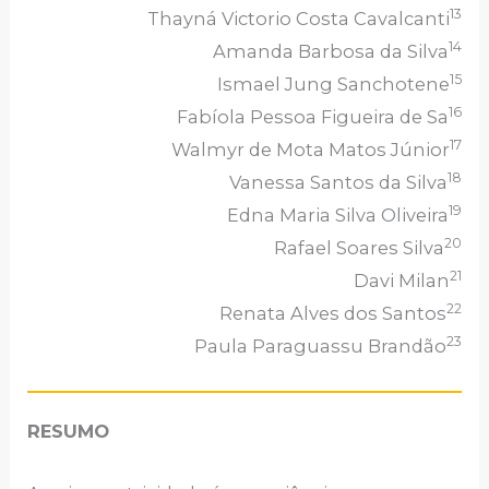
13
Thayná Victorio Costa Cavalcanti
14
Amanda Barbosa da Silva
15
Ismael Jung Sanchotene
16
Fabíola Pessoa Figueira de Sa
17
Walmyr de Mota Matos Júnior
18
Vanessa Santos da Silva
19
Edna Maria Silva Oliveira
20
Rafael Soares Silva
21
Davi Milan
22
Renata Alves dos Santos
23
Paula Paraguassu Brandão
RESUMO