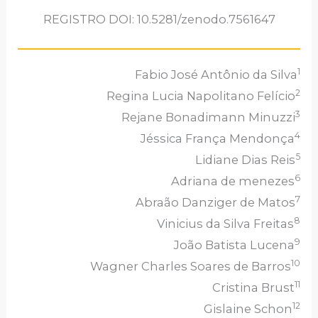
REGISTRO DOI: 10.5281/zenodo.7561647
1
Fabio José Antônio da Silva
2
Regina Lucia Napolitano Felício
3
Rejane Bonadimann Minuzzi
4
Jéssica França Mendonça
5
Lidiane Dias Reis
6
Adriana de menezes
7
Abraão Danziger de Matos
8
Vinicius da Silva Freitas
9
João Batista Lucena
10
Wagner Charles Soares de Barros
11
Cristina Brust
12
Gislaine Schon