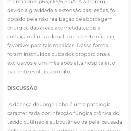
marcadores p63, ck5/6 e GATA 3. Porém,
devido a gravidade e extensão das lesões, foi
optado pela não realização de abordagem
cirúrgica das áreas acometidas, pois a
condição clínica global do paciente não era
favorável para tais medidas. Dessa forma,
foram instituídos cuidados proporcionais
exclusivos e um mês após alta hospitalar, o
paciente evoluiu ao óbito.
DISCUSSÃO
A doença de Jorge Lobo é uma patologia
caracterizada por infecção fúngica crônica do
tecido cutâneo e subcutâneo da pele, causada
pelo
Lacazia loboi
, também classificado como