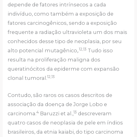
depende de fatores intrínsecos a cada
indivíduo, como também a exposição de
fatores carcinogênicos, sendo a exposição
frequente a radiação ultravioleta um dos mais
conhecidos desse tipo de neoplasia, por seu
12,13
alto potencial mutagênico,.
Tudo isso
resulta na proliferação maligna dos
queratinócitos da epiderme com expansão
12,13
clonal tumoral.
Contudo, são raros os casos descritos de
associação da doença de Jorge Lobo e
4
13
carcinoma.
Baruzzi et al.,
descreveram
quatro casos de neoplasia de pele em índios
brasileiros, da etnia kaiabi, do tipo carcinoma