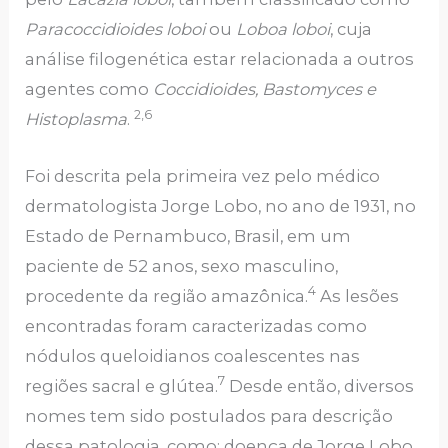
Paracoccidioides loboi
ou
Loboa loboi
, cuja
análise filogenética estar relacionada a outros
agentes como
Coccidioides, Bastomyces e
2,6
Histoplasma
.
Foi descrita pela primeira vez pelo médico
dermatologista Jorge Lobo, no ano de 1931, no
Estado de Pernambuco, Brasil, em um
paciente de 52 anos, sexo masculino,
4
procedente da região amazônica.
As lesões
encontradas foram caracterizadas como
nódulos queloidianos coalescentes nas
7
regiões sacral e glútea.
Desde então, diversos
nomes tem sido postulados para descrição
dessa patologia, como: doença de Jorge Lobo,