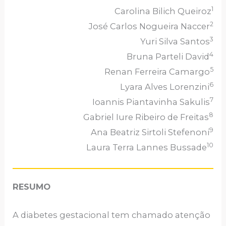
1
Carolina Bilich Queiroz
2
José Carlos Nogueira Naccer
3
Yuri Silva Santos
4
Bruna Parteli David
5
Renan Ferreira Camargo
6
Lyara Alves Lorenzini
7
Ioannis Piantavinha Sakulis
8
Gabriel Iure Ribeiro de Freitas
9
Ana Beatriz Sirtoli Stefenoni
10
Laura Terra Lannes Bussade
RESUMO
A diabetes gestacional tem chamado atenção