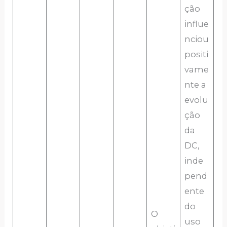
ção
influe
nciou
positi
vame
nte a
evolu
ção
da
DC,
inde
pend
ente
do
O
uso