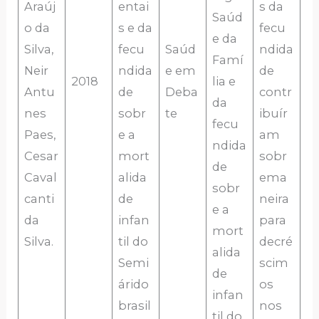
Araúj
entai
s da
Saúd
o da
s e da
fecu
e da
Silva,
fecu
Saúd
ndida
Famí
Neir
ndida
e em
de
2018
lia e
Antu
de
Deba
contr
da
nes
sobr
te
ibuír
fecu
Paes,
e a
am
ndida
Cesar
mort
sobr
de
Caval
alida
ema
sobr
canti
de
neira
e a
da
infan
para
mort
Silva.
til do
decré
alida
Semi
scim
de
árido
os
infan
brasil
nos
til do