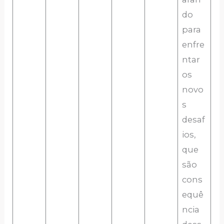
do
para
enfre
ntar
os
novo
s
desaf
ios,
que
são
cons
equê
ncia