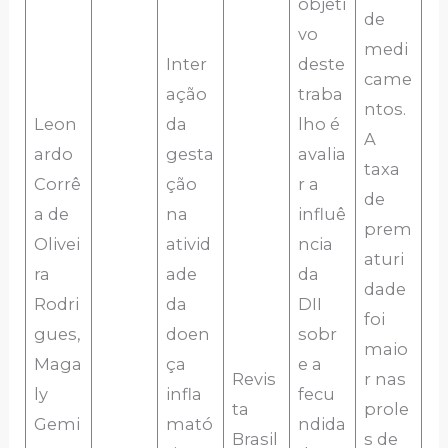
objeti
de
vo
medi
Inter
deste
came
ação
traba
ntos.
Leon
da
lho é
A
ardo
gesta
avalia
taxa
Corrê
ção
r a
de
a de
na
influê
prem
Olivei
ativid
ncia
aturi
ra
ade
da
dade
Rodri
da
DII
foi
gues,
doen
sobr
maio
Maga
ça
e a
Revis
r nas
ly
infla
fecu
ta
prole
Gemi
mató
ndida
Brasil
s de