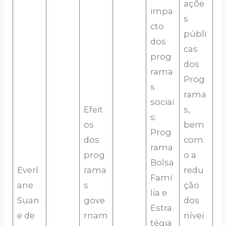
açõe
impa
s
cto
públi
dos
cas
prog
dos
rama
Prog
s
rama
sociai
Efeit
s,
s:
os
bem
Prog
dos
com
rama
prog
o a
Bolsa
Everl
rama
redu
Famí
ane
s
ção
lia e
Suan
gove
dos
Estra
e de
rnam
nívei
tégia