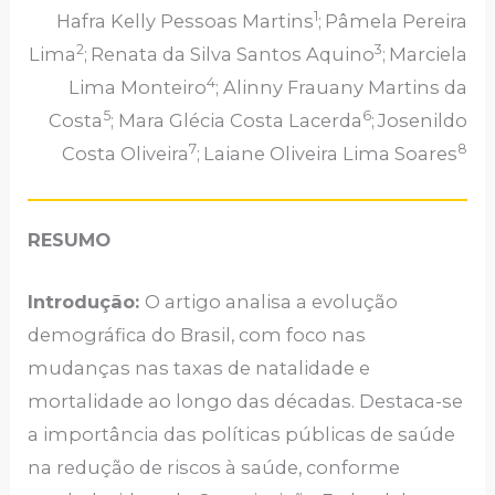
1
Hafra Kelly Pessoas Martins
;
Pâmela Pereira
2
3
Lima
;
Renata da Silva Santos Aquino
;
Marciela
4
Lima Monteiro
; Alinny Frauany Martins da
5
6
Costa
; Mara Glécia Costa Lacerda
;
Josenildo
7
8
Costa Oliveira
;
Laiane Oliveira Lima Soares
RESUMO
Introdução:
O artigo analisa a evolução
demográfica do Brasil, com foco nas
mudanças nas taxas de natalidade e
mortalidade ao longo das décadas. Destaca-se
a importância das políticas públicas de saúde
na redução de riscos à saúde, conforme