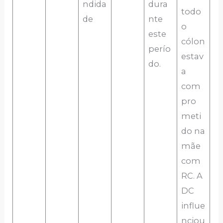
ndida
dura
todo
de
nte
o
este
cólon
perío
estav
do.
a
com
pro
meti
do na
mãe
com
RC. A
DC
influe
nciou