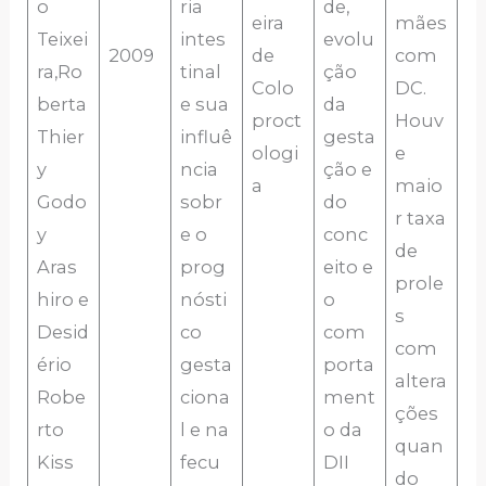
o
ria
de,
eira
mães
Teixei
intes
evolu
2009
de
com
ra,Ro
tinal
ção
Colo
DC.
berta
e sua
da
proct
Houv
Thier
influê
gesta
ologi
e
y
ncia
ção e
a
maio
Godo
sobr
do
r taxa
y
e o
conc
de
Aras
prog
eito e
prole
hiro e
nósti
o
s
Desid
co
com
com
ério
gesta
porta
altera
Robe
ciona
ment
ções
rto
l e na
o da
quan
Kiss
fecu
DII
do