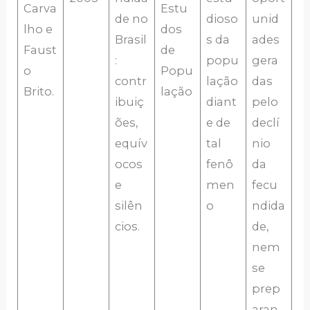
Carva
Estu
de no
dioso
unid
lho e
dos
Brasil
s da
ades
Faust
de
:
popu
gera
o
Popu
contr
lação
das
Brito.
lação
ibuiç
diant
pelo
ões,
e de
declí
equív
tal
nio
ocos
fenô
da
e
men
fecu
silên
o
ndida
cios.
de,
nem
se
prep
aran