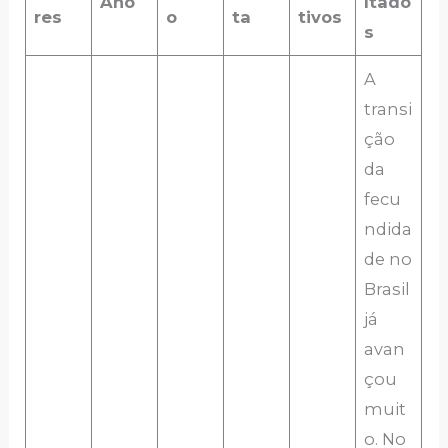
Ano
ltado
res
o
ta
tivos
s
A
transi
ção
da
fecu
ndida
de no
Brasil
já
avan
çou
muit
o. No