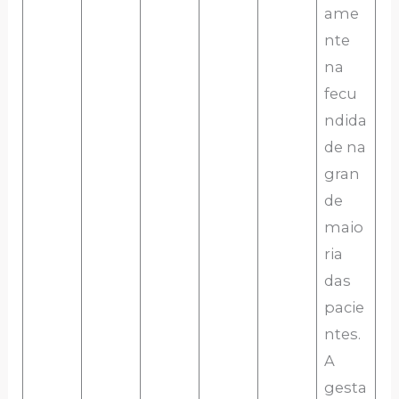
ame
nte
na
fecu
ndida
de na
gran
de
maio
ria
das
pacie
ntes.
A
gesta