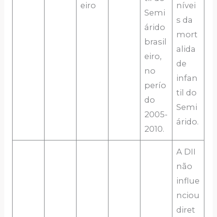
eiro
nívei
Semi
s da
árido
mort
brasil
alida
eiro,
de
no
infan
perío
til do
do
Semi
2005-
árido.
2010.
A DII
não
influe
nciou
diret