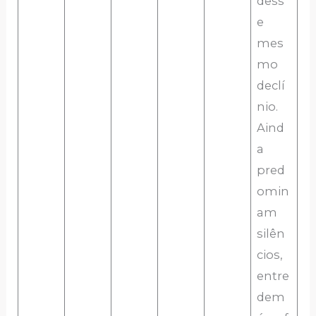
dess
e
mes
mo
declí
nio.
Aind
a
pred
omin
am
silên
cios,
entre
dem