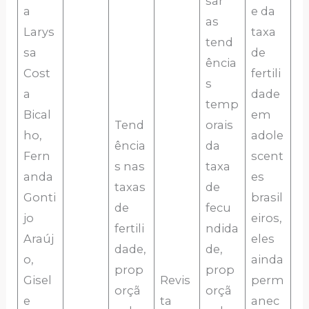
sar
a
e da
as
Larys
taxa
tend
sa
de
ência
Cost
fertili
s
a
dade
temp
Bical
em
Tend
orais
ho,
adole
ência
da
Fern
scent
s nas
taxa
anda
es
taxas
de
Gonti
brasil
de
fecu
jo
eiros,
fertili
ndida
Araúj
eles
dade,
de,
o,
ainda
prop
prop
Gisel
Revis
perm
orçã
orçã
e
ta
anec