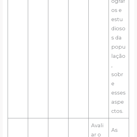
ógraf
os e
estu
dioso
s da
popu
lação
,
sobr
e
esses
aspe
ctos.
Avali
As
ar o