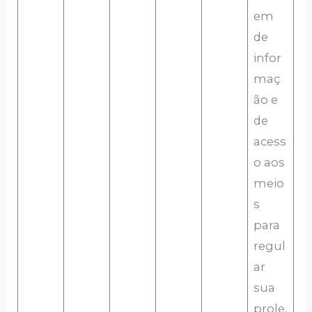
em
de
infor
maç
ão e
de
acess
o aos
meio
s
para
regul
ar
sua
prole.