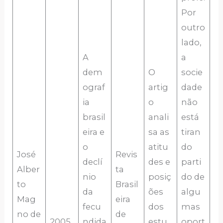
Por
outro
lado,
A
a
dem
O
socie
ograf
artig
dade
ia
o
não
brasil
anali
está
eira e
sa as
tiran
o
atitu
do
José
Revis
declí
des e
parti
Alber
ta
nio
posiç
do de
to
Brasil
da
ões
algu
Mag
eira
fecu
dos
mas
no de
de
2005
ndida
estu
oport