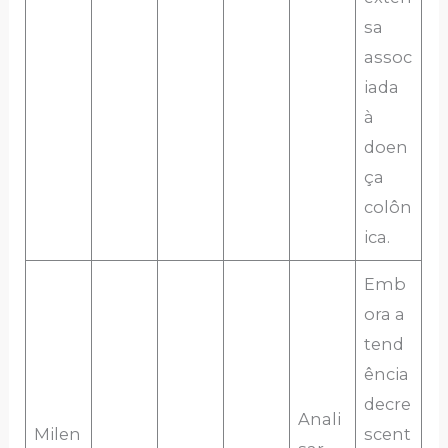
sa
assoc
iada
à
doen
ça
colôn
ica.
Emb
ora a
tend
ência
decre
Anali
Milen
scent