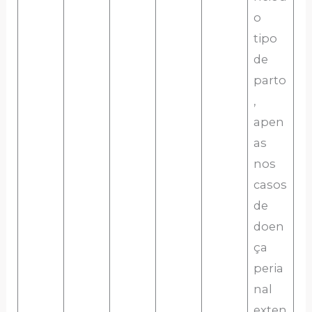
o
tipo
de
parto
,
apen
as
nos
casos
de
doen
ça
peria
nal
exten