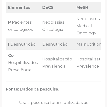
Elementos
DeCS
MeSH
Neoplasms
P
Pacientes
Neoplasias
Medical
oncológicos
Oncologia
Oncology
I
Desnutrição
Desnutrição
Malnutrition
Co
Hospitalização
Hospitalizatio
Hospitalizados
Prevalência
Prevalence
Prevalência
Fonte
: Dados da pesquisa.
Para a pesquisa foram utilizadas as