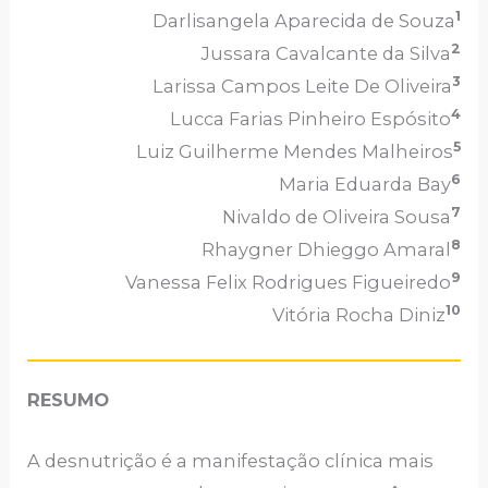
1
Darlisangela Aparecida de Souza
2
Jussara Cavalcante da Silva
3
Larissa Campos Leite De Oliveira
4
Lucca Farias Pinheiro Espósito
5
Luiz Guilherme Mendes Malheiros
6
Maria Eduarda Bay
7
Nivaldo de Oliveira Sousa
8
Rhaygner Dhieggo Amaral
9
Vanessa Felix Rodrigues Figueiredo
10
Vitória Rocha Diniz
RESUMO
A desnutrição é a manifestação clínica mais