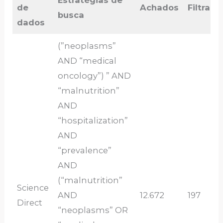
de
Achados
Filtrado
busca
dados
(”neoplasms”
AND “medical
oncology”) ” AND
“malnutrition”
AND
“hospitalization”
AND
“prevalence”
AND
(“malnutrition”
Science
AND
12.672
197
Direct
“neoplasms” OR