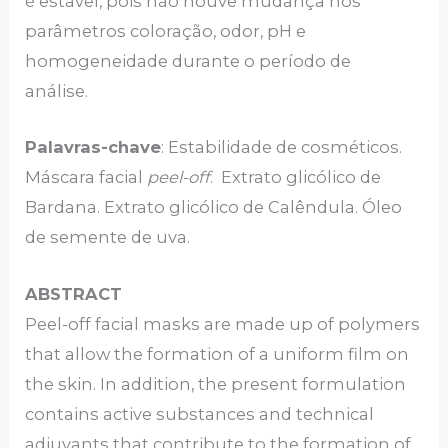
é estável, pois não houve mudança nos
parâmetros coloração, odor, pH e
homogeneidade durante o período de
análise.
Palavras-chave
: Estabilidade de cosméticos.
Máscara facial
peel-off
. Extrato glicólico de
Bardana. Extrato glicólico de Calêndula. Óleo
de semente de uva.
ABSTRACT
Peel-off facial masks are made up of polymers
that allow the formation of a uniform film on
the skin. In addition, the present formulation
contains active substances and technical
adjuvants that contribute to the formation of