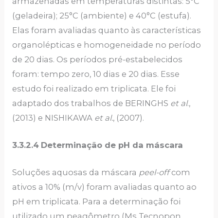
armazenadas em temperaturas distintas: 5°C
(geladeira); 25°C (ambiente) e 40°C (estufa).
Elas foram avaliadas quanto às características
organolépticas e homogeneidade no período
de 20 dias. Os períodos pré-estabelecidos
foram: tempo zero, 10 dias e 20 dias. Esse
estudo foi realizado em triplicata. Ele foi
adaptado dos trabalhos de BERINGHS
et al
.,
(2013) e NISHIKAWA
et al.
, (2007).
3.3.2.4
Determinação de pH da máscara
Soluções aquosas da máscara
peel-off
com
ativos a 10% (m/v) foram avaliadas quanto ao
pH em triplicata. Para a determinação foi
utilizado um peagômetro (Ms Tecnopon