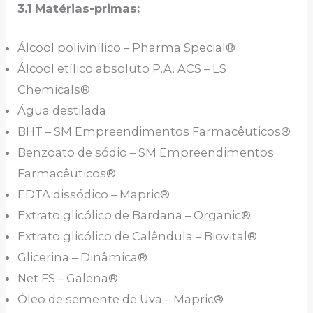
3.1
Matérias-primas:
Álcool polivinílico – Pharma Special®
Álcool etílico absoluto P.A. ACS – LS
Chemicals®
Água destilada
BHT – SM Empreendimentos Farmacêuticos®
Benzoato de sódio – SM Empreendimentos
Farmacêuticos®
EDTA dissódico – Mapric®
Extrato glicólico de Bardana – Organic®
Extrato glicólico de Calêndula – Biovital®
Glicerina – Dinâmica®
Net FS – Galena®
Óleo de semente de Uva – Mapric®