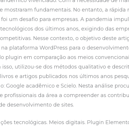
pandêmico vivenciado. Com a necessidade de man
 se mostraram fundamentais. No entanto, a rápid
al foi um desafio para empresas. A pandemia imp
 tecnológicos dos últimos anos, exigindo das em
mpetitivas. Nesse contexto, o objetivo deste artigo
l na plataforma WordPress para o desenvolvimento
 do plugin em comparação aos meios convenciona
 isso, utilizou-se dos métodos qualitativo e descri
ivros e artigos publicados nos últimos anos pesqu
: Google acadêmico e Scielo. Nesta análise proc
 profissionais da área a compreender as contrib
de desenvolvimento de sites.
ões tecnológicas. Meios digitais. Plugin Elemento