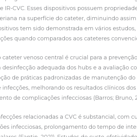
de IR-CVC. Esses dispositivos possuem propriedad
iana na superfície do cateter, diminuindo assim o
spositivos tem sido demonstrada em vários estudo
ecções quando comparados aos cateteres convencion
teter venoso central é crucial para a prevenção d
, a desinfecção adequada dos hubs e a avaliação 
 adoção de práticas padronizadas de manutenção d
e infecções, melhorando os resultados clínicos do
nto de complicações infecciosas (Barros; Bruno, 2
ecções relacionadas a CVC é substancial, com cu
ões infecciosas, prolongamento do tempo de int
talares (Fantin, 2021). Estudos de custo-efetivid