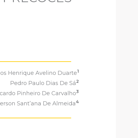
1
los Henrique Avelino Duarte
2
Pedro Paulo Dias De Sá
3
cardo Pinheiro De Carvalho
4
rson Sant’ana De Almeida