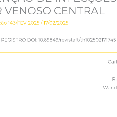
R VENOSO CENTRAL
ção 143/FEV 2025
/
17/02/2025
REGISTRO DOI: 10.69849/revistaft/th102502171745
Car
Ri
Wande