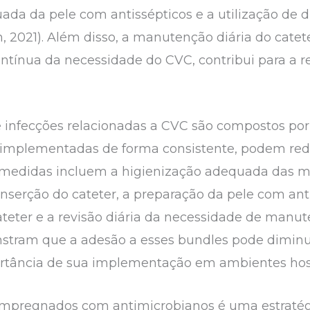
uada da pele com antissépticos e a utilização de 
 2021). Além disso, a manutenção diária do cateter
ontínua da necessidade do CVC, contribui para a r
 infecções relacionadas a CVC são compostos po
implementadas de forma consistente, podem redu
 medidas incluem a higienização adequada das mã
 inserção do cateter, a preparação da pele com ant
eter e a revisão diária da necessidade de manut
nstram que a adesão a esses bundles pode diminui
rtância de sua implementação em ambientes hospit
s impregnados com antimicrobianos é uma estratég