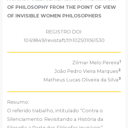
OF PHILOSOPHY FROM THE POINT OF VIEW
OF INVISIBLE WOMEN PHILOSOPHERS
REGISTRO DOI:
10.69849/revistaft/th102501061530
1
Zilmar Melo Pereira
2
João Pedro Vieira Marques
3
Matheus Lucas Oliveira da Silva
Resumo:
O referido trabalho, intitulado “Contra o
Silenciamento: Revisitando a História da
Filosofia a Partir das Filósofas Invisíveis”,