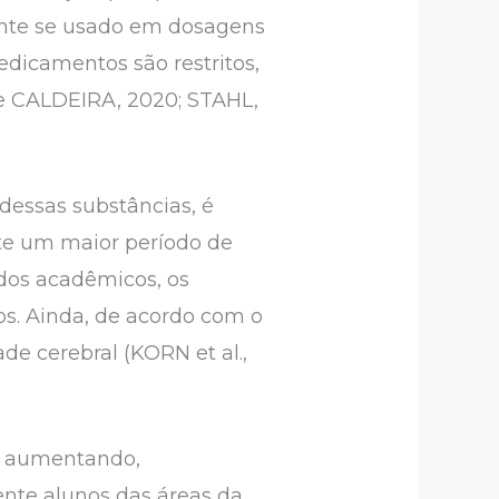
ente se usado em dosagens
edicamentos são restritos,
e CALDEIRA, 2020; STAHL,
dessas substâncias, é
te um maior período de
dos acadêmicos, os
os. Ainda, de acordo com o
de cerebral (KORN et al.,
m aumentando,
ente alunos das áreas da