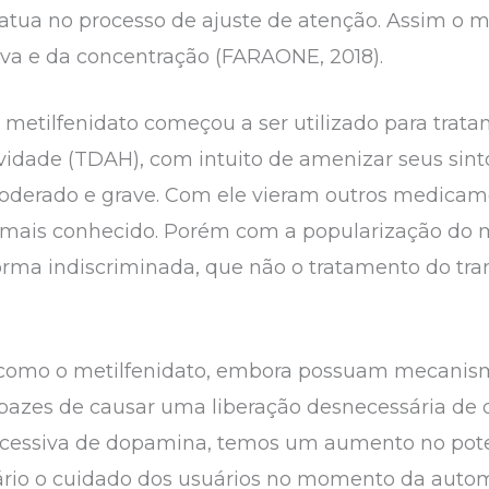
a atua no processo de ajuste de atenção. Assim o
iva e da concentração (FARAONE, 2018).
o metilfenidato começou a ser utilizado para trat
tividade (TDAH), com intuito de amenizar seus sin
 moderado e grave. Com ele vieram outros medic
 mais conhecido. Porém com a popularização do
forma indiscriminada, que não o tratamento do t
, como o metilfenidato, embora possuam mecanis
capazes de causar uma liberação desnecessária d
xcessiva de dopamina, temos um aumento no pote
ário o cuidado dos usuários no momento da auto