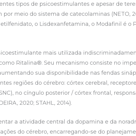
entes tipos de psicoestimulantes e apesar de te
 por meio do sistema de catecolaminas (NETO, 2
tilfenidato, o Lisdexanfetamina, o Modafinil é o P
sicoestimulante mais utilizada indiscriminadamen
como Ritalina®. Seu mecanismo consiste no imp
aumentando sua disponibilidade nas fendas sináp
ntes regiões do cérebro: córtex cerebral, recepto
SNC), no cíngulo posterior / córtex frontal, respo
DEIRA, 2020; STAHL, 2014).
ntar a atividade central da dopamina e da norad
rmações do cérebro, encarregando-se do planejam