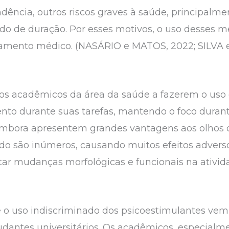
ência, outros riscos graves à saúde, principalm
odo de duração. Por esses motivos, o uso desses m
mento médico. (NASÁRIO e MATOS, 2022; SILVA 
 os acadêmicos da área da saúde a fazerem o uso 
nto durante suas tarefas, mantendo o foco duran
. Embora apresentem grandes vantagens aos olhos 
ido são inúmeros, causando muitos efeitos advers
tar mudanças morfológicas e funcionais na ativida
 o uso indiscriminado dos psicoestimulantes ve
udantes universitários. Os acadêmicos, especialm