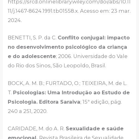
https://srcd.onlinelibrary.wiley.com/doi/abs/10.11
11/j.1467-8624.1991.tb01558.x. Acesso em: 23 mar.
2024.
BENETTI, S. P. da C.
Conflito conjugal: impacto
no desenvolvimento psicológico da criança
e do adolescente
; 2006. Universidade do Vale
do Rio dos Sinos, São Leopoldo, Brasil.
BOCK, A. M. B.; FURTADO, O.; TEIXEIRA, M. de L.
T.
Psicologias: Uma Introdução ao Estudo de
Psicologia. Editora Saraiva
; 15ª edição, pág.
240 a 251, 2020.
CARIDADE, M. do A. R.
Sexualidade e saúde
emocional.
Revista Brasileira de Sexualidade