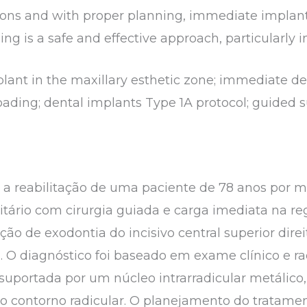
tions and with proper planning, immediate impla
g is a safe and effective approach, particularly in
mplant in the maxillary esthetic zone; immediate d
ading; dental implants Type 1A protocol; guided s
e a reabilitação de uma paciente de 78 anos por 
tário com cirurgia guiada e carga imediata na reg
ão de exodontia do incisivo central superior direit
a. O diagnóstico foi baseado em exame clínico e r
portada por um núcleo intrarradicular metálico,
no contorno radicular. O planejamento do tratam