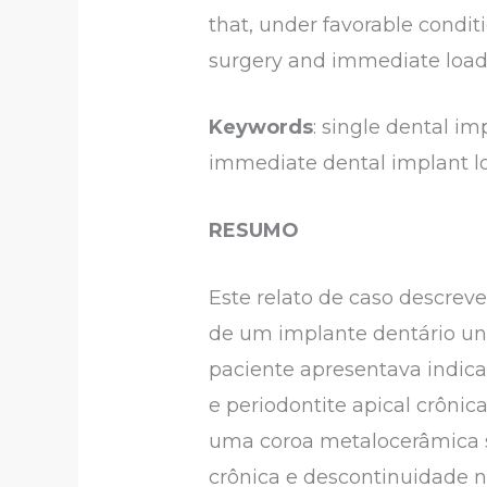
that, under favorable condi
surgery and immediate loadin
Keywords
: single dental i
immediate dental implant lo
RESUMO
Este relato de caso descrev
de um implante dentário uni
paciente apresentava indicaç
e periodontite apical crônic
uma coroa metalocerâmica su
crônica e descontinuidade 