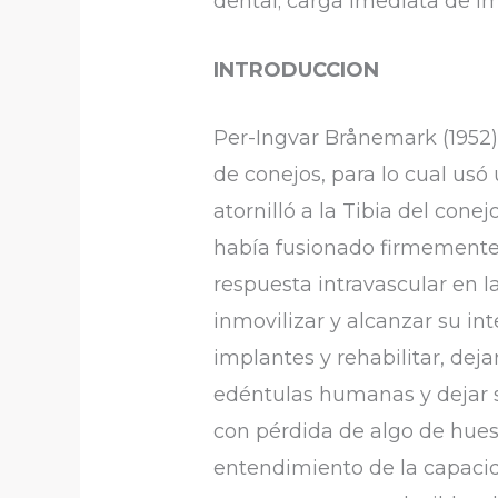
dental; carga imediata de im
INTRODUCCION
Per-Ingvar Brånemark (1952
de conejos, para lo cual usó
atornilló a la Tibia del con
había fusionado firmemente 
respuesta intravascular en l
inmovilizar y alcanzar su in
implantes y rehabilitar, deja
edéntulas humanas y dejar s
con pérdida de algo de hues
entendimiento de la capacida