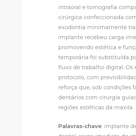
intraoral e tomografia compu
cirúrgica confeccionada co
exodontia minimamente trau
implante recebeu carga imed
promovendo estética e funçã
temporária foi substituída 
fluxo de trabalho digital. 
protocolo, com previsibilidad
reforça que, sob condições
dentários com cirurgia gui
regiões estéticas da maxila.
Palavras-chave
: implante d