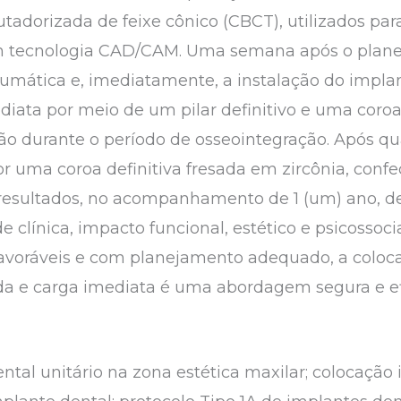
tadorizada de feixe cônico (CBCT), utilizados par
m tecnologia CAD/CAM. Uma semana após o planej
mática e, imediatamente, a instalação do implant
iata por meio de um pilar definitivo e uma coroa 
o durante o período de osseointegração. Após qu
por uma coroa definitiva fresada em zircônia, con
Os resultados, no acompanhamento de 1 (um) ano,
e clínica, impacto funcional, estético e psicossocia
 favoráveis e com planejamento adequado, a coloc
ada e carga imediata é uma abordagem segura e e
ental unitário na zona estética maxilar; colocaçã