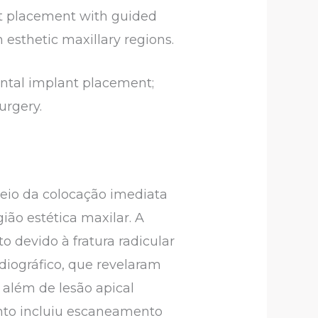
nt placement with guided
 esthetic maxillary regions.
ental implant placement;
urgery.
meio da colocação imediata
ião estética maxilar. A
o devido à fratura radicular
adiográfico, que revelaram
 além de lesão apical
ento incluiu escaneamento