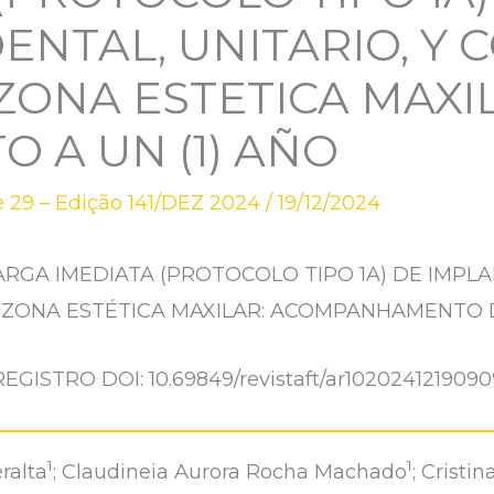
ENTAL, UNITARIO, Y 
ZONA ESTETICA MAXI
O A UN (1) AÑO
 29 – Edição 141/DEZ 2024
/
19/12/2024
RGA IMEDIATA (PROTOCOLO TIPO 1A) DE IMPL
 ZONA ESTÉTICA MAXILAR: ACOMPANHAMENTO D
REGISTRO DOI: 10.69849/revistaft/ar1020241219090
1
1
ralta
; Claudineia Aurora Rocha Machado
; Cristi