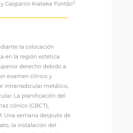
5
my Gasparini Kiatake Fontão
.
diante la colocación
 en la región estética
superior derecho debido a
 un examen clínico y
 intrarradicular metálico,
lar. La planificación del
haz cónico (CBCT),
CAM. Una semana después de
to, la instalación del