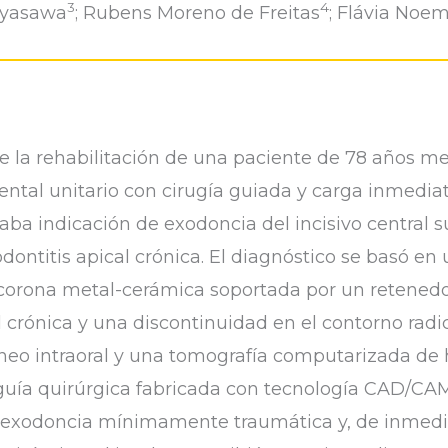
3
4
iyasawa
; Rubens Moreno de Freitas
; Flávia Noe
e la rehabilitación de una paciente de 78 años me
ntal unitario con cirugía guiada y carga inmediata
aba indicación de exodoncia del incisivo central 
odontitis apical crónica. El diagnóstico se basó en
 corona metal-cerámica soportada por un retenedor
crónica y una discontinuidad en el contorno radicu
neo intraoral y una tomografía computarizada de 
a guía quirúrgica fabricada con tecnología CAD/
 la exodoncia mínimamente traumática y, de inmedia