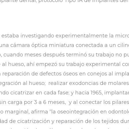
plante dental; protocolo Tipo 1A de implantes dent
) estaba investigando experimentalmente la micr
 una cámara óptica miniatura conectada a un cilind
ejo, cuando meses después terminó su trabajo no pu
al hueso, ahí empezó su trabajo experimental con
a reparación de defectos óseos en conejos al implan
tegración al hueso; realizar exodoncias de molares
ndo cicatrizar en cada fase; y hacia 1965, implant
in carga por 3 a 6 meses, y al conectar los pilar
o marginal, afirma “la oseointegración en odontol
d de cicatrización y reparación de los tejidos dur