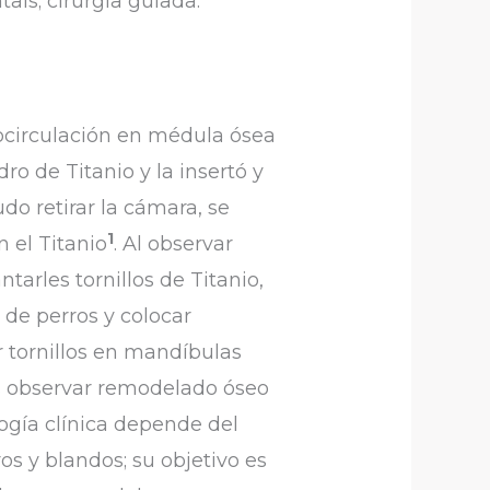
ais; cirurgia guiada.
ocirculación en médula ósea
ro de Titanio y la insertó y
do retirar la cámara, se
1
 el Titanio
. Al observar
tarles tornillos de Titanio,
 de perros y colocar
ar tornillos en mandíbulas
es observar remodelado óseo
ogía clínica depende del
os y blandos; su objetivo es