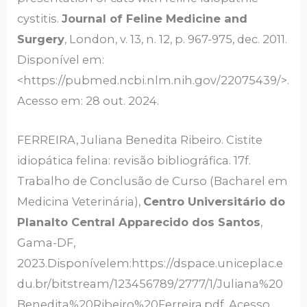
cystitis.
Journal of Feline Medicine and
Surgery
, London, v. 13, n. 12, p. 967-975, dec. 2011.
Disponível em:
<https://pubmed.ncbi.nlm.nih.gov/22075439/>.
Acesso em: 28 out. 2024.
FERREIRA, Juliana Benedita Ribeiro. Cistite
idiopática felina: revisão bibliográfica. 17f.
Trabalho de Conclusão de Curso (Bacharel em
Medicina Veterinária),
Centro Universitário do
Planalto Central Apparecido dos Santos
,
Gama-DF,
2023.Disponívelem:https://dspace.uniceplac.e
du.br/bitstream/123456789/2777/1/Juliana%20
Benedita%20Ribeiro%20Ferreira.pdf. Acesso