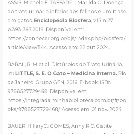
ASSIS, Michele F; TAFFAREL, Marilda O. Doença
do trato urinário inferior dos felinos e urolítiase
em gatos.
Enciclopédia Biosfera
, v.15 n.27.
p.393-397,2018. Disponível em:
https://conhecer.org.br/ojs/index.php/biosfera/
article/view/544. Acesso em: 22 out 2024.
BARAL, R. M et al. Distúrbios do Trato Urinário.
In
: LITTLE, S. E. O Gato – Medicina Interna.
Rio
de Janeiro: Grupo GEN, 2016. E-book. ISBN
9788527729468. Disponível em:
https://integrada.minhabiblioteca.com.br/#/bo
oks/9788527729468/. Acesso em: 01 nov. 2024.
BAUER, HillaryC.; GOMES, Anny R.C. Cistite