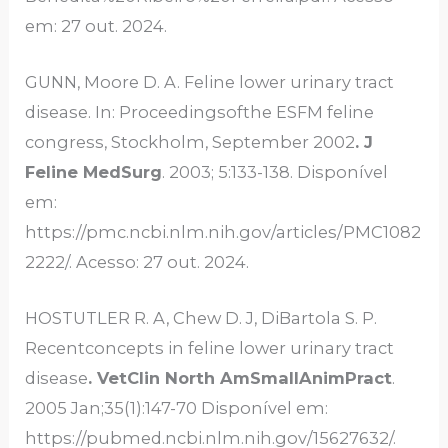
em: 27 out. 2024.
GUNN, Moore D. A. Feline lower urinary tract
disease. In: Proceedingsofthe ESFM feline
congress, Stockholm, September 2002
. J
Feline MedSurg
. 2003; 5:133-138. Disponível
em:
https://pmc.ncbi.nlm.nih.gov/articles/PMC1082
2222/. Acesso: 27 out. 2024.
HOSTUTLER R. A, Chew D. J, DiBartola S. P.
Recentconcepts in feline lower urinary tract
disease
. VetClin North AmSmallAnimPract
.
2005 Jan;35(1):147-70 Disponível em:
https://pubmed.ncbi.nlm.nih.gov/15627632/.