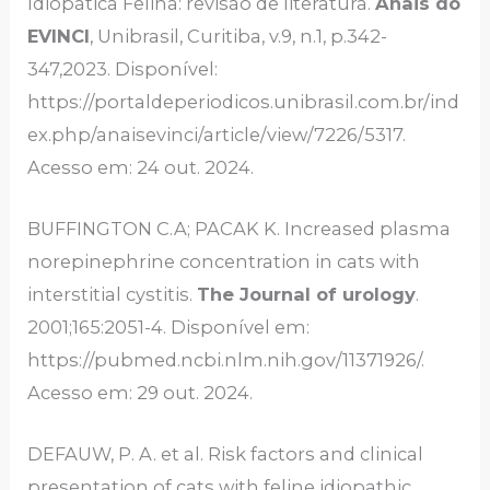
Idiopática Felina: revisão de literatura.
Anais do
EVINCI
, Unibrasil, Curitiba, v.9, n.1, p.342-
347,2023. Disponível:
https://portaldeperiodicos.unibrasil.com.br/ind
ex.php/anaisevinci/article/view/7226/5317.
Acesso em: 24 out. 2024.
BUFFINGTON C.A; PACAK K. Increased plasma
norepinephrine concentration in cats with
interstitial cystitis.
The Journal of urology
.
2001;165:2051-4. Disponível em:
https://pubmed.ncbi.nlm.nih.gov/11371926/.
Acesso em: 29 out. 2024.
DEFAUW, P. A. et al. Risk factors and clinical
presentation of cats with feline idiopathic