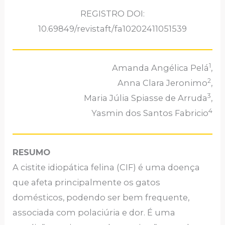
REGISTRO DOI:
10.69849/revistaft/fa10202411051539
1
Amanda Angélica Pelá
,
2
Anna Clara Jeronimo
,
3
Maria Júlia Spiasse de Arruda
,
4
Yasmin dos Santos Fabricio
RESUMO
A cistite idiopática felina (CIF) é uma doença
que afeta principalmente os gatos
domésticos, podendo ser bem frequente,
associada com polaciúria e dor. É uma