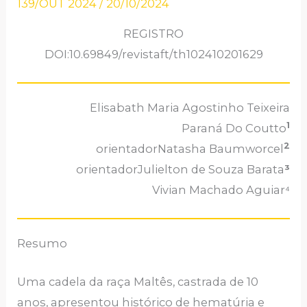
139/OUT 2024
/
20/10/2024
REGISTRO
DOI:10.69849/revistaft/th102410201629
Elisabath Maria Agostinho Teixeira
1
Paraná Do Coutto
2
orientadorNatasha Baumworcel
orientadorJulielton de Souza Barata
³
Vivian Machado Aguiar⁴
Resumo
Uma cadela da raça Maltês, castrada de 10
anos, apresentou histórico de hematúria e