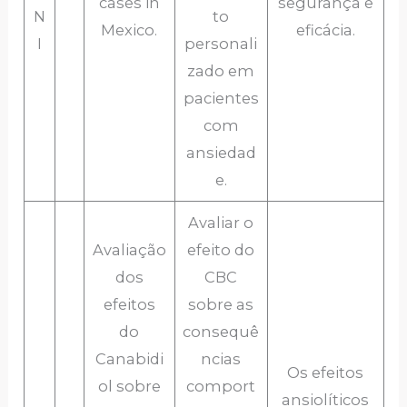
cases in
segurança e
N
to
Mexico.
eficácia.
I
personali
zado em
pacientes
com
ansiedad
e.
Avaliar o
Avaliação
efeito do
dos
CBC
efeitos
sobre as
do
consequê
Canabidi
ncias
Os efeitos
ol sobre
comport
ansiolíticos