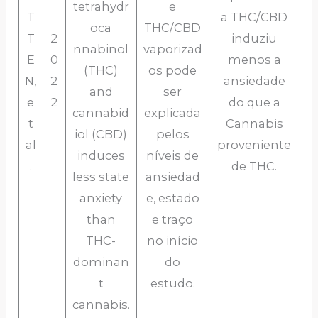
tetrahydr
e
T
a THC/CBD
oca
THC/CBD
T
2
induziu
nnabinol
vaporizad
E
0
menos a
(THC)
os pode
N,
2
ansiedade
and
ser
e
2
do que a
cannabid
explicada
t
Cannabis
iol (CBD)
pelos
al
proveniente
induces
níveis de
.
de THC.
less state
ansiedad
anxiety
e, estado
than
e traço
THC-
no início
dominan
do
t
estudo.
cannabis.