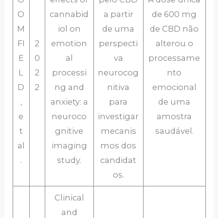
O
cannabid
a partir
de 600 mg
M
iol on
de uma
de CBD não
FI
2
emotion
perspecti
alterou o
E
0
al
va
processame
L
2
processi
neurocog
nto
D
2
ng and
nitiva
emocional
,
anxiety: a
para
de uma
e
neuroco
investigar
amostra
t
gnitive
mecanis
saudável.
al
imaging
mos dos
.
study.
candidat
os.
Clinical
and