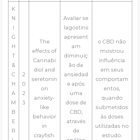
K
N
Avaliar se
I
lagostins
G
apresent
The
o CBD não
H
am
effects of
mostrou
T
diminuiç
Cannabi
influência
&
ão da
diol and
em seus
C
2
ansiedad
seretonin
comportam
H
0
e após
on
entos,
A
2
uma
anxiety-
quando
M
3
dose de
like
submetidos
B
CBD,
behavior
às doses
E
através
in
utilizadas no
R
de
crayfish.
estudo.