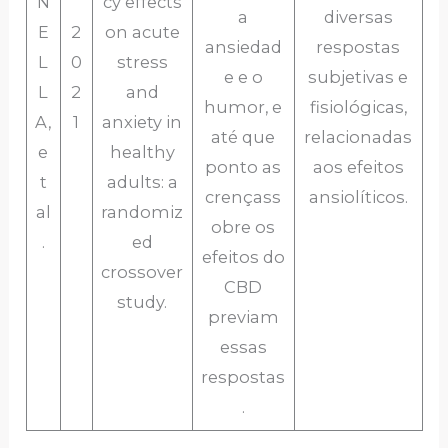
N
cy effects
a
diversas
E
2
on acute
ansiedad
respostas
L
0
stress
e e o
subjetivas e
L
2
and
humor, e
fisiológicas,
A,
1
anxiety in
até que
relacionadas
e
healthy
ponto as
aos efeitos
t
adults: a
crençass
ansiolíticos.
al
randomiz
obre os
.
ed
efeitos do
crossover
CBD
study.
previam
essas
respostas
.