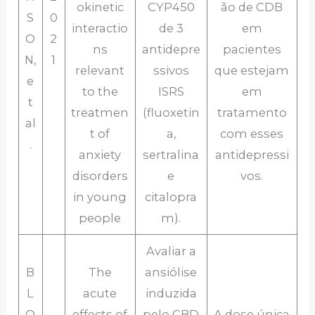
okinetic
CYP450
ão de CDB
S
0
interactio
de 3
em
O
2
ns
antidepre
pacientes
N,
1
relevant
ssivos
que estejam
e
to the
ISRS
em
t
treatmen
(fluoxetin
tratamento
al
t of
a,
com esses
.
anxiety
sertralina
antidepressi
disorders
e
vos.
in young
citalopra
people
m).
Avaliar a
B
The
ansiólise
L
acute
induzida
O
effects of
pelo CBD
A dose única