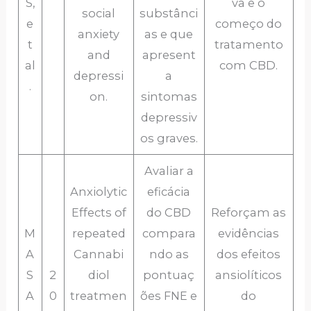
S,
va e o
social
substânci
e
começo do
anxiety
as e que
t
tratamento
and
apresent
al
com CBD.
depressi
a
.
on.
sintomas
depressiv
os graves.
Avaliar a
Anxiolytic
eficácia
Effects of
do CBD
Reforçam as
M
repeated
compara
evidências
A
Cannabi
ndo as
dos efeitos
S
2
diol
pontuaç
ansiolíticos
A
0
treatmen
ões FNE e
do