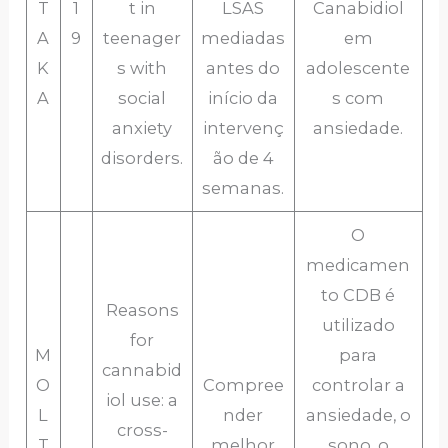
T
1
t in
LSAS
Canabidiol
A
9
teenager
mediadas
em
K
s with
antes do
adolescente
A
social
início da
s com
anxiety
intervenç
ansiedade.
disorders.
ão de 4
semanas.
O
medicamen
to CDB é
Reasons
utilizado
for
M
para
cannabid
O
Compree
controlar a
iol use: a
L
nder
ansiedade, o
cross-
T
melhor
sono, o