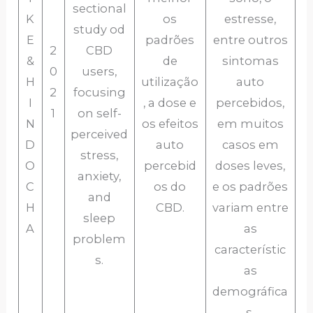
sectional
K
os
estresse,
study od
E
padrões
entre outros
2
CBD
&
de
sintomas
0
users,
H
utilização
auto
2
focusing
I
, a dose e
percebidos,
1
on self-
N
os efeitos
em muitos
perceived
D
auto
casos em
stress,
O
percebid
doses leves,
anxiety,
C
os do
e os padrões
and
H
CBD.
variam entre
sleep
A
as
problem
característic
s.
as
demográfica
s.