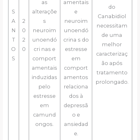
as
amentais
do
S
alteraçõe
e
Canabidiol
A
2
s
neuroim
necessitam
N
0
neuroim
unoendó
de uma
T
2
unoendó
crina s do
melhor
O
0
cri nas e
estresse
caracterizaç
S
comport
em
ão após
amentais
comport
tratamento
induzidas
amentos
prolongado.
pelo
relaciona
estresse
dos à
em
depressã
camund
o e
ongos.
ansiedad
e.