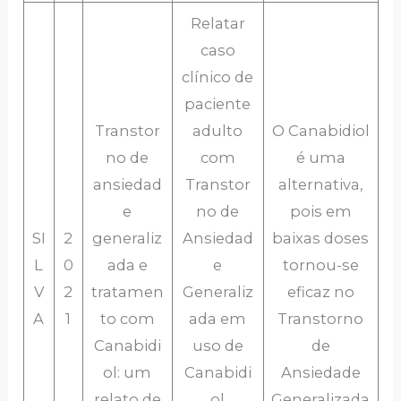
Relatar
caso
clínico de
paciente
Transtor
adulto
O Canabidiol
no de
com
é uma
ansiedad
Transtor
alternativa,
e
no de
pois em
SI
2
generaliz
Ansiedad
baixas doses
L
0
ada e
e
tornou-se
V
2
tratamen
Generaliz
eficaz no
A
1
to com
ada em
Transtorno
Canabidi
uso de
de
ol: um
Canabidi
Ansiedade
relato de
ol
Generalizada