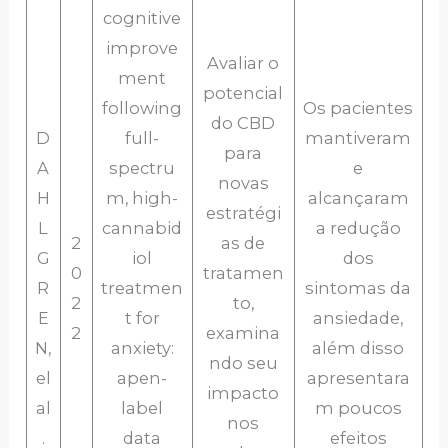
cognitive
improve
Avaliar o
ment
potencial
following
Os pacientes
do CBD
D
full-
mantiveram
para
A
spectru
e
novas
H
m, high-
alcançaram
estratégi
L
cannabid
a redução
2
as de
G
iol
dos
0
tratamen
R
treatmen
sintomas da
2
to,
E
t for
ansiedade,
2
examina
N,
anxiety:
além disso
ndo seu
el
apen-
apresentara
impacto
al
label
m poucos
nos
.
data
efeitos