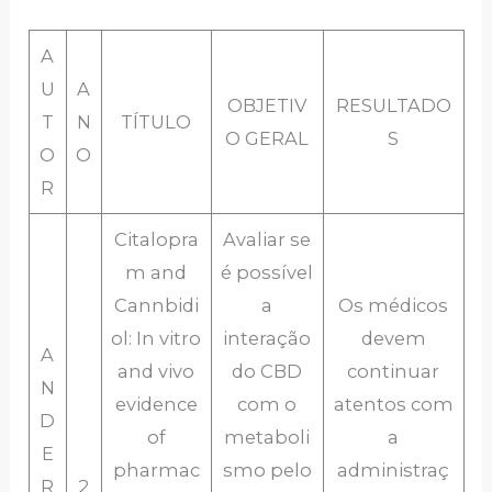
A
U
A
OBJETIV
RESULTADO
T
N
TÍTULO
O GERAL
S
O
O
R
Citalopra
Avaliar se
m and
é possível
Cannbidi
a
Os médicos
ol: In vitro
interação
devem
A
and vivo
do CBD
continuar
N
evidence
com o
atentos com
D
of
metaboli
a
E
pharmac
smo pelo
administraç
R
2