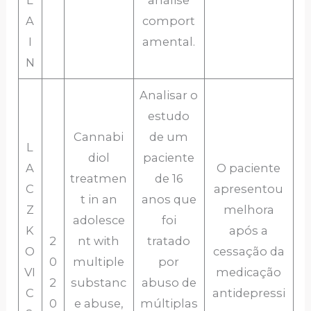
L
análise
A
comport
I
amental.
N
Analisar o
estudo
Cannabi
de um
L
diol
paciente
A
O paciente
treatmen
de 16
C
apresentou
t in an
anos que
Z
melhora
adolesce
foi
K
após a
2
nt with
tratado
O
cessação da
0
multiple
por
VI
medicação
2
substanc
abuso de
C
antidepressi
0
e abuse,
múltiplas