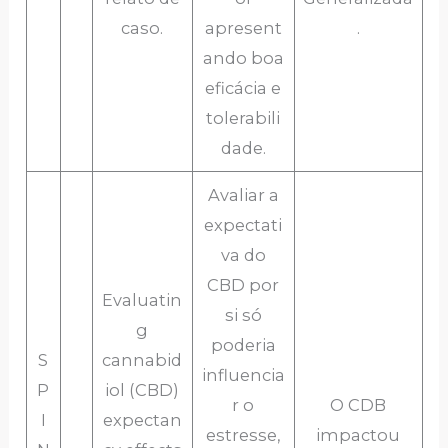
caso.
apresent
.
ando boa
eficácia e
tolerabili
dade.
Avaliar a
expectati
va do
CBD por
Evaluatin
si só
g
poderia
S
cannabid
influencia
P
iol (CBD)
r o
O CDB
I
expectan
estresse,
impactou