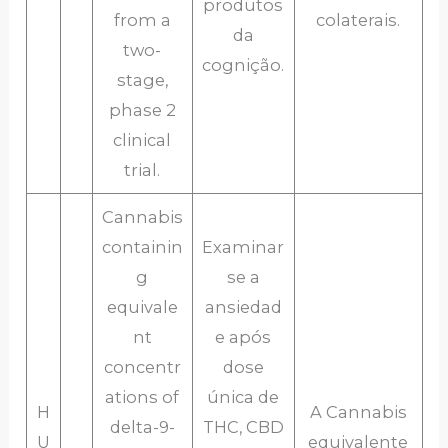
produtos
from a
colaterais.
da
two-
cognição.
stage,
phase 2
clinical
trial.
Cannabis
containin
Examinar
g
se a
equivale
ansiedad
nt
e após
concentr
dose
ations of
única de
H
A Cannabis
delta-9-
THC, CBD
U
equivalente