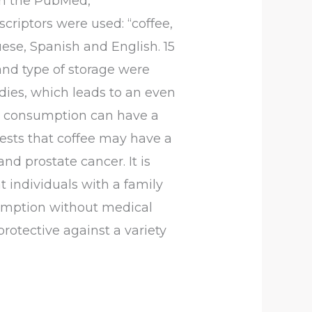
 in the PubMed,
criptors were used: “coffee,
uese, Spanish and English. 15
 and type of storage were
ies, which leads to an even
ine consumption can have a
gests that coffee may have a
nd prostate cancer. It is
 individuals with a family
sumption without medical
rotective against a variety