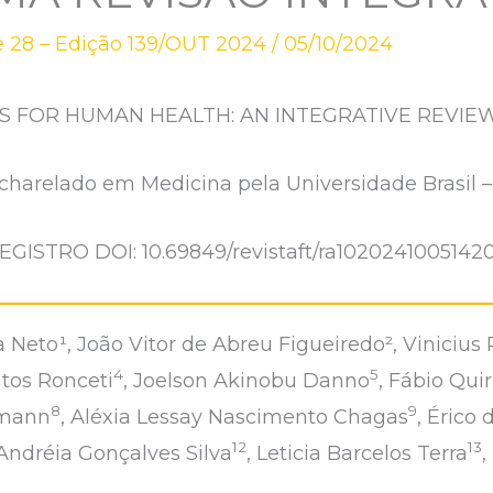
 28 – Edição 139/OUT 2024
/
05/10/2024
TS FOR HUMAN HEALTH: AN INTEGRATIVE REVIE
arelado em Medicina pela Universidade Brasil –
EGISTRO DOI: 10.69849/revistaft/ra1020241005142
 Neto¹, João Vitor de Abreu Figueiredo², Vinicius 
4
5
ntos Ronceti
, Joelson Akinobu Danno
, Fábio Qui
8
9
fmann
, Aléxia Lessay Nascimento Chagas
, Érico
12
13
 Andréia Gonçalves Silva
, Leticia Barcelos Terra
,