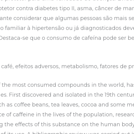
otetor contra diabetes tipo II, asma, câncer de m
tante considerar que algumas pessoas são mais se
o familiar à hipertensão ou já diagnosticados d
taca-se que o consumo de cafeína pode ser bené
 café, efeitos adversos, metabolismo, fatores de p
f the most consumed compounds in the world, has 
es. First discovered and isolated in the 19th centur
uch as coffee beans, tea leaves, cocoa and some m
e of caffeine in the lives of the population, rese
 the effects of this substance on the human body