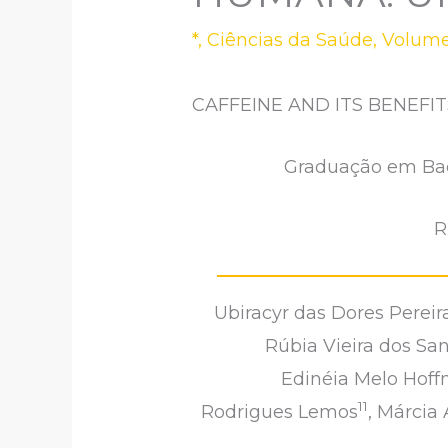
*
,
Ciências da Saúde
,
Volume
CAFFEINE AND ITS BENEFI
Graduação em Bach
R
Ubiracyr das Dores Pereira
Rúbia Vieira dos Sa
Edinéia Melo Hof
11
Rodrigues Lemos
, Márcia