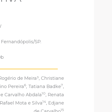
W
 Fernandópolis/SP.
0b
Rogério de Meira³, Christiane
6
7
rino Pereira
, Tatiana Badke
,
10
 de Carvalho Abdala
, Renata
14
 Rafael Mota e Silva
, Edjane
15
de Carvalho