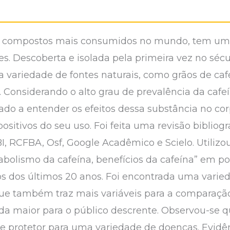
s compostos mais consumidos no mundo, tem uma
es. Descoberta e isolada pela primeira vez no séc
ariedade de fontes naturais, como grãos de café,
 Considerando o alto grau de prevalência da cafe
do a entender os efeitos dessa substância no co
ositivos do seu uso. Foi feita uma revisão bibliog
 RCFBA, Osf, Google Acadêmico e Scielo. Utilizou-s
tabolismo da cafeína, benefícios da cafeína” em po
os dos últimos 20 anos. Foi encontrada uma varie
e também traz mais variáveis para a comparação 
da maior para o público descrente. Observou-se 
 e protetor para uma variedade de doenças. Evid