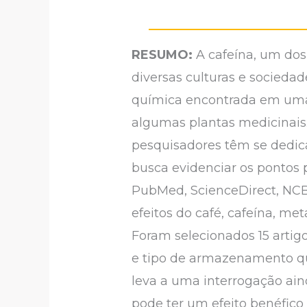
RESUMO:
A cafeína, um do
diversas culturas e sociedad
química encontrada em uma v
algumas plantas medicinais.
pesquisadores têm se dedica
busca evidenciar os pontos p
PubMed, ScienceDirect, NCBI,
efeitos do café, cafeína, me
Foram selecionados 15 artig
e tipo de armazenamento qu
leva a uma interrogação ain
pode ter um efeito benéfico