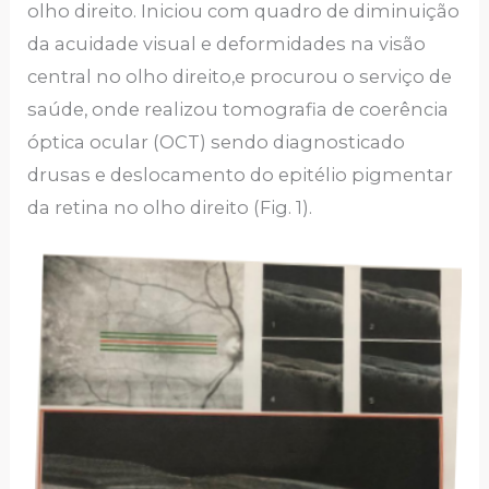
olho direito. Iniciou com quadro de diminuição
da acuidade visual e deformidades na visão
central no olho direito,e procurou o serviço de
saúde, onde realizou tomografia de coerência
óptica ocular (OCT) sendo diagnosticado
drusas e deslocamento do epitélio pigmentar
da retina no olho direito (Fig. 1).