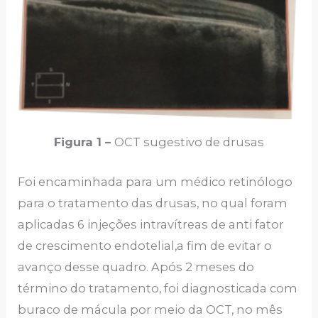
Figura 1 –
OCT sugestivo de drusas
Foi encaminhada para um médico retinólogo
para o tratamento das drusas, no qual foram
aplicadas 6 injeções intravítreas de anti fator
de crescimento endotelial,a fim de evitar o
avanço desse quadro. Após 2 meses do
término do tratamento, foi diagnosticada com
buraco de mácula por meio da OCT, no mês