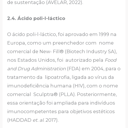
de sustentação (AVELAR, 2022).
2.4. Ácido poli-l-láctico
O ácido poli-l-láctico, foi aprovado em 1999 na
Europa, como um preenchedor com nome
comercial de New- Fill® (Biotech Industry SA),
nos Estados Unidos, foi autorizado pela
Food
and Drug Administration
(FDA) em 2004, para o
tratamento da lipoatrofia, ligada ao vírus da
imunodeficiência humana (HIV), com o nome
comercial Sculptra® (PLLA). Posteriormente,
essa orientação foi ampliada para indivíduos
imunocompetentes para objetivos estéticos
(HADDAD
et. al
. 2017).