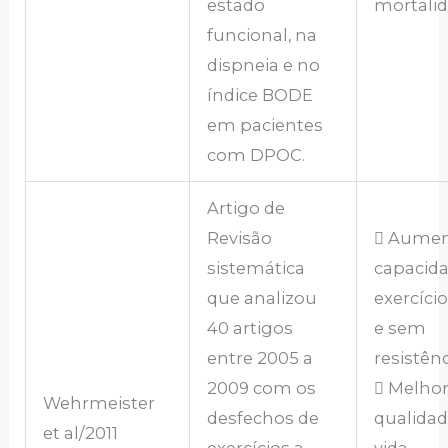
estado
mortalid
funcional, na
dispneia e no
índice BODE
em pacientes
com DPOC.
Artigo de
Revisão
 Aumen
sistemática
capacid
que analizou
exercíci
40 artigos
e sem
entre 2005 a
resistênc
2009 com os
 Melhor
Wehrmeister
desfechos de
qualidad
et al/2011