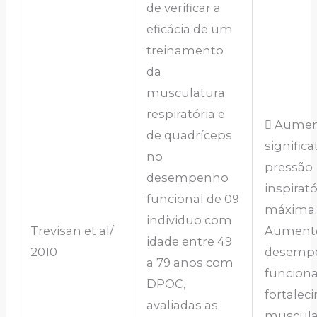
de verificar a
eficácia de um
treinamento
da
musculatura
respiratória e
 Aume
de quadríceps
significa
no
pressão
desempenho
inspirató
funcional de 09
máxima.
individuo com
Trevisan et al/
Aument
idade entre 49
2010
desemp
a 79 anos com
funciona
DPOC,
fortalec
avaliadas as
muscula