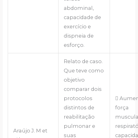
abdominal,
capacidade de
exercício e
dispneia de
esforço.
Relato de caso.
Que teve como
objetivo
comparar dois
protocolos
 Aumen
distintos de
força
reabilitação
muscula
pulmonar e
respirató
Araújo J. M et
suas
capacid