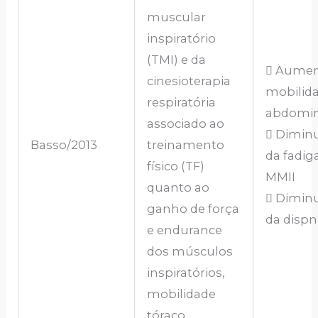
muscular
inspiratório
(TMI) e da
 Aumen
cinesioterapia
mobilid
respiratória
abdomin
associado ao
 Dimin
Basso/2013
treinamento
da fadig
físico (TF)
MMII
quanto ao
 Dimin
ganho de força
da dispn
e endurance
dos músculos
inspiratórios,
mobilidade
tóraco