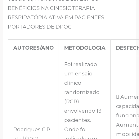
BENÉFICIOS NA CINESIOTERAPIA
RESPIRATÓRIA ATIVA EM PACIENTES
PORTADORES DE DPOC.
AUTORES/ANO
METODOLOGIA
DESFEC
Foi realizado
um ensaio
clínico
randomizado
 Aumen
(RCR)
capacid
envolvendo 13
funcional
pacientes.
Aument
Rodrigues C.P.
Onde foi
mobilid
et al/2012
aplicado um