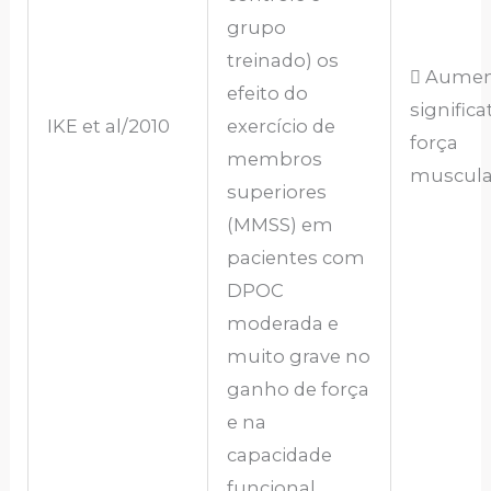
grupo
treinado) os
 Aume
efeito do
significa
IKE et al/2010
exercício de
força
membros
muscula
superiores
(MMSS) em
pacientes com
DPOC
moderada e
muito grave no
ganho de força
e na
capacidade
funcional.