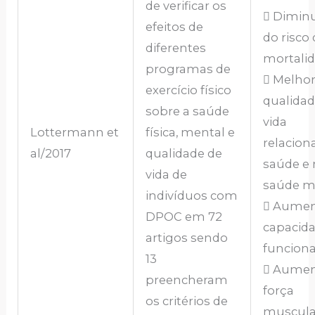
de verificar os
 Dimin
efeitos de
do risco
diferentes
mortalid
programas de
 Melhor
exercício físico
qualidad
sobre a saúde
vida
Lottermann et
física, mental e
relacion
al/2017
qualidade de
saúde e 
vida de
saúde m
indivíduos com
 Aumen
DPOC em 72
capacid
artigos sendo
funciona
13
 Aume
preencheram
força
os critérios de
muscula