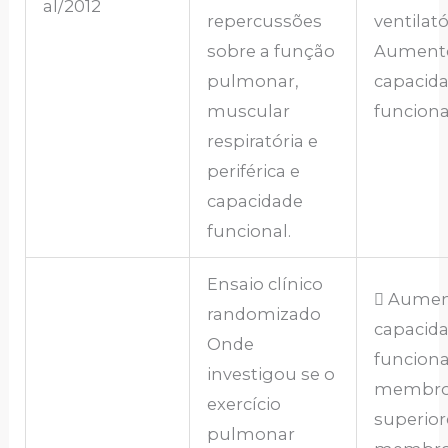
al/2012
repercussões
ventilató
sobre a função
Aument
pulmonar,
capacid
muscular
funciona
respiratória e
periférica e
capacidade
funcional.
Ensaio clínico
 Aumen
randomizado
capacid
Onde
funciona
investigou se o
membr
exercício
superior
pulmonar