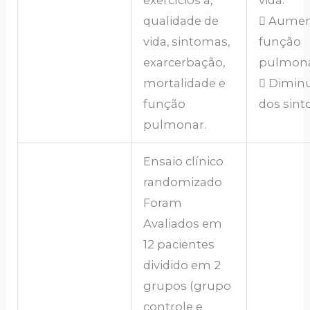
exercícios a,
vida.
qualidade de
 Aumen
vida, sintomas,
função
exarcerbação,
pulmona
mortalidade e
 Dimin
função
dos sint
pulmonar.
Ensaio clínico
randomizado
Foram
Avaliados em
12 pacientes
dividido em 2
grupos (grupo
controle e