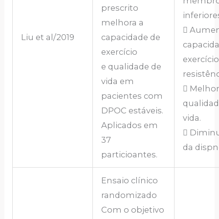
membr
prescrito
inferiore
melhora a
 Aumen
Liu et al/2019
capacidade de
capacid
exercício
exercíci
e qualidade de
resistênc
vida em
 Melhor
pacientes com
qualidad
DPOC estáveis.
vida.
Aplicados em
 Dimin
37
da dispn
particioantes.
Ensaio clínico
randomizado
Com o objetivo