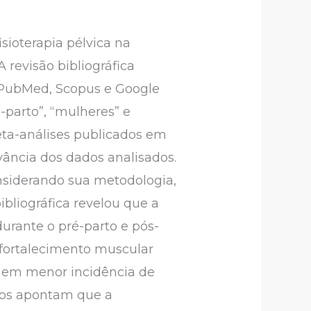
fisioterapia pélvica na
 revisão bibliográfica
 PubMed, Scopus e Google
s-parto”, “mulheres” e
meta-análises publicados em
evância dos dados analisados.
onsiderando sua metodologia,
ibliográfica revelou que a
durante o pré-parto e pós-
e fortalecimento muscular
o em menor incidência de
ados apontam que a