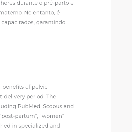
lheres durante o pré-parto e
 materno. No entanto, é
e capacitados, garantindo
 benefits of pelvic
-delivery period. The
including PubMed, Scopus and
, “post-partum”, “women”
shed in specialized and