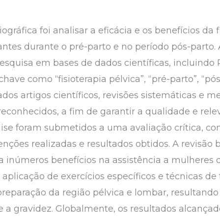
ográfica foi analisar a eficácia e os benefícios da 
ntes durante o pré-parto e no período pós-parto. A
quisa em bases de dados científicas, incluindo
chave como “fisioterapia pélvica”, “pré-parto”, “pó
ados artigos científicos, revisões sistemáticas e 
reconhecidos, a fim de garantir a qualidade e rel
lise foram submetidos a uma avaliação crítica, c
ções realizadas e resultados obtidos. A revisão b
ta inúmeros benefícios na assistência a mulheres 
a aplicação de exercícios específicos e técnicas d
reparação da região pélvica e lombar, resultand
e a gravidez. Globalmente, os resultados alcanç