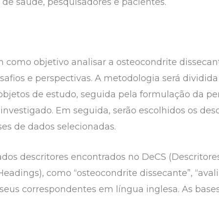
s de saúde, pesquisadores e pacientes.
em como objetivo analisar a osteocondrite dissecan
afios e perspectivas. A metodologia será dividi
objetos de estudo, seguida pela formulação da p
investigado. Em seguida, serão escolhidos os desc
ses de dados selecionadas.
izados descritores encontrados no DeCS (Descritor
eadings), como “osteocondrite dissecante”, “avali
seus correspondentes em língua inglesa. As bas