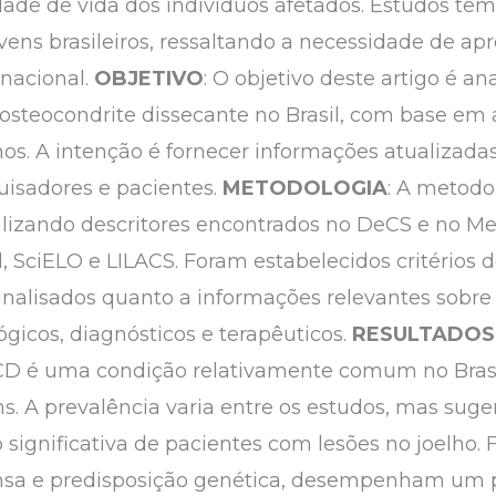
lidade de vida dos indivíduos afetados. Estudos
ens brasileiros, ressaltando a necessidade de a
nacional.
OBJETIVO
: O objetivo deste artigo é an
osteocondrite dissecante no Brasil, com base em a
os. A intenção é fornecer informações atualizadas
uisadores e pacientes.
METODOLOGIA
: A metodo
utilizando descritores encontrados no DeCS e no M
SciELO e LILACS. Foram estabelecidos critérios de
analisados quanto a informações relevantes sobre 
ógicos, diagnósticos e terapêuticos.
RESULTADOS
CD é uma condição relativamente comum no Brasi
ns. A prevalência varia entre os estudos, mas sug
ignificativa de pacientes com lesões no joelho. F
ntensa e predisposição genética, desempenham um