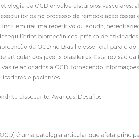
tiologia da OCD envolve distúrbios vasculares, a
desequilíbrios no processo de remodelação óssea e
os incluem trauma repetitivo ou agudo, hereditaried
esequilíbrios biomecânicos, prática de atividades 
mpreensão da OCD no Brasil é essencial para o a
 articular dos jovens brasileiros. Esta revisão da 
tivas relacionados à OCD, fornecendo informações
uisadores e pacientes.
drite dissecante; Avanços; Desafios.
(OCD) é uma patologia articular que afeta princip