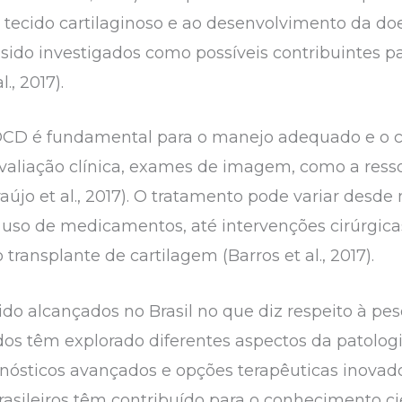
ecido cartilaginoso e ao desenvolvimento da doenç
 sido investigados como possíveis contribuintes pa
., 2017).
 OCD é fundamental para o manejo adequado e o c
valiação clínica, exames de imagem, como a ress
raújo et al., 2017). O tratamento pode variar desd
e uso de medicamentos, até intervenções cirúrgica
transplante de cartilagem (Barros et al., 2017).
ido alcançados no Brasil no que diz respeito à pe
os têm explorado diferentes aspectos da patologi
nósticos avançados e opções terapêuticas inovadoras
 brasileiros têm contribuído para o conhecimento ci