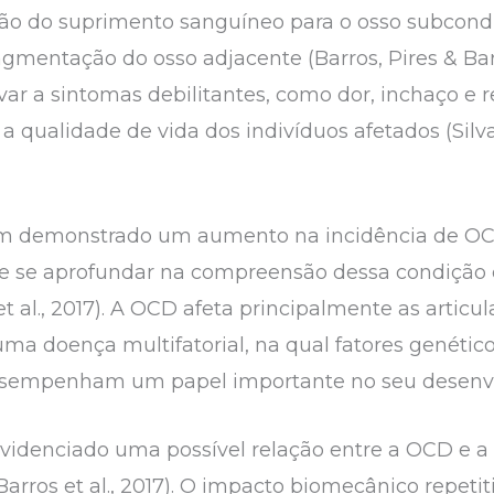
ção do suprimento sanguíneo para o osso subcond
agmentação do osso adjacente (Barros, Pires & Barros
var a sintomas debilitantes, como dor, inchaço e 
 qualidade de vida dos indivíduos afetados (Silva e
m demonstrado um aumento na incidência de OCD 
e se aprofundar na compreensão dessa condição e
t al., 2017). A OCD afeta principalmente as articul
uma doença multifatorial, na qual fatores genétic
sempenham um papel importante no seu desenvolvi
videnciado uma possível relação entre a OCD e a p
Barros et al., 2017). O impacto biomecânico repetit