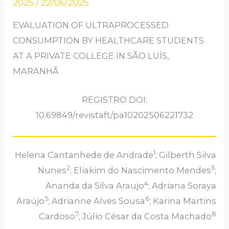
2025
/
22/06/2025
EVALUATION OF ULTRAPROCESSED
CONSUMPTION BY HEALTHCARE STUDENTS
AT A PRIVATE COLLEGE IN SÃO LUÍS,
MARANHÃ
REGISTRO DOI:
10.69849/revistaft/pa10202506221732
1
Helena Cantanhede de Andrade
; Gilberth Silva
2
3
Nunes
; Eliakim do Nascimento Mendes
;
4
Ananda da Silva Araujo
; Adriana Soraya
5
6
Araújo
; Adrianne Alves Sousa
; Karina Martins
7
8
Cardoso
; Júlio César da Costa Machado