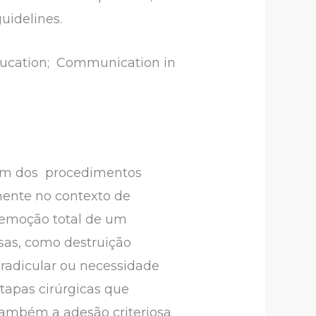
uidelines.
 education; Communication in
 um dos procedimentos
mente no contexto de
 remoção total de um
sas, como destruição
 radicular ou necessidade
tapas cirúrgicas que
também a adesão criteriosa