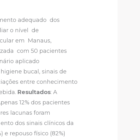
cimento adequado dos
liar o nível de
ticular em Manaus,
alizada com 50 pacientes
nário aplicado
igiene bucal, sinais de
ciações entre conhecimento
cebida.
Resultados
: A
 Apenas 12% dos pacientes
res lacunas foram
nto dos sinais clínicos da
) e repouso físico (82%)