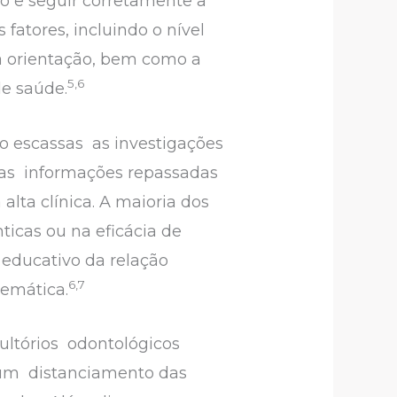
ivo e seguir corretamente a
atores, incluindo o nível
a orientação, bem como a
5,6
de saúde.
ão escassas as investigações
as informações repassadas
ta clínica. A maioria dos
icas ou na eficácia de
 educativo da relação
6,7
temática.
ultórios odontológicos
 um distanciamento das