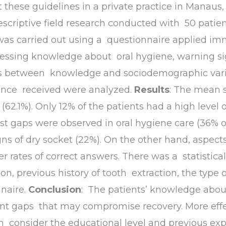
these guidelines in a private practice in Manaus,
descriptive field research conducted with 50 pati
 was carried out using a questionnaire applied im
sessing knowledge about oral hygiene, warning sig
s between knowledge and sociodemographic variab
dance received were analyzed.
Results
: The mean 
5 (62.1%). Only 12% of the patients had a high leve
st gaps were observed in oral hygiene care (36% o
igns of dry socket (22%). On the other hand, aspec
r rates of correct answers. There was a statistical
on, previous history of tooth extraction, the type
naire.
Conclusion
: The patients’ knowledge about
nt gaps that may compromise recovery. More eff
h consider the educational level and previous expe