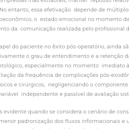
r compressas frias extraorais, manter repouso relat
o entanto, essa efetivação depende de múltiplos f
socioeconômico, o estado emocional no momento d
nto da comunicação realizada pelo profissional 
apel do paciente no êxito pós-operatório, ainda s
ivamente o grau de entendimento e a retenção d
tológico, especialmente no momento imediato à al
liação da frequência de complicações pós-exodônt
ésicos e cirúrgicos, negligenciando o componente
variável independente e passível de avaliação sis
s evidente quando se considera o cenário de cons
 menor padronização dos fluxos informacionais e