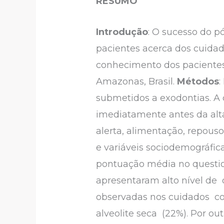
RESUMO
Introdução
: O sucesso do 
pacientes acerca dos cuida
conhecimento dos pacientes
Amazonas, Brasil.
Métodos
:
submetidos a exodontias. A 
imediatamente antes da alta
alerta, alimentação, repou
e variáveis sociodemográfica
pontuação média no question
apresentaram alto nível de
observadas nos cuidados com
alveolite seca (22%). Por ou