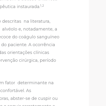
1,2
pêutica instaurada.
escritas na literatura,
 alvéolo e, notadamente, a
precoce do coágulo sanguíneo
 do paciente. A ocorrência
s orientações clínicas
rvenção cirúrgica, período
um fator determinante na
confortável. As
as, abster-se de cuspir ou