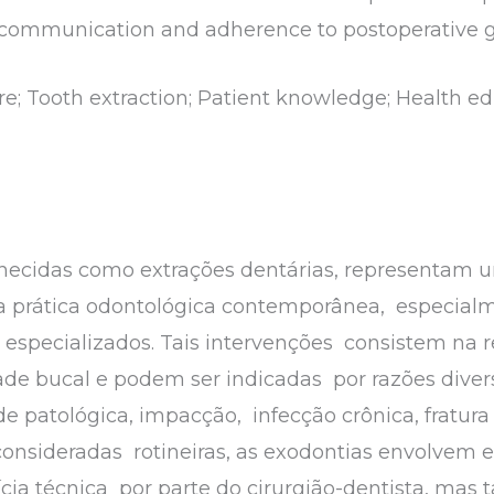
ommunication and adherence to postoperative g
are; Tooth extraction; Patient knowledge; Health
hecidas como extrações dentárias, representam
na prática odontológica contemporânea, especial
os especializados. Tais intervenções consistem na
de bucal e podem ser indicadas por razões diver
e patológica, impacção, infecção crônica, fratura
onsideradas rotineiras, as exodontias envolvem e
a técnica por parte do cirurgião-dentista, mas 