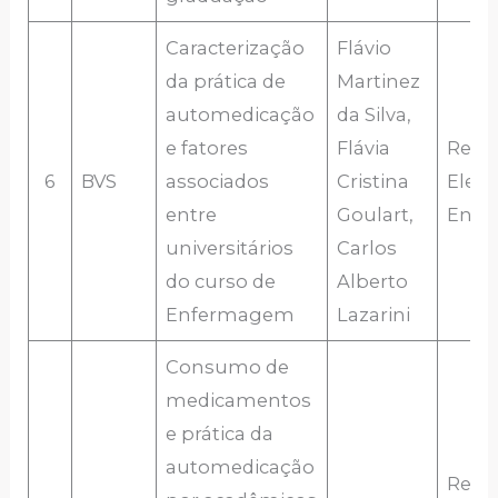
Caracterização
Flávio
da prática de
Martinez
automedicação
da Silva,
e fatores
Flávia
Revis
6
BVS
associados
Cristina
Eletr
entre
Goulart,
Enf
universitários
Carlos
do curso de
Alberto
Enfermagem
Lazarini
Consumo de
medicamentos
e prática da
automedicação
Revis