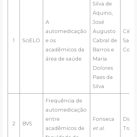
Silva de
Aquino,
A
José
automedicação
Augusto
Ciênc
1
SciELO
e os
Cabral de
Saúd
acadêmicos da
Barros e
Colet
área de saúde
Maria
Dolores
Paes da
Silva
Frequência de
automedicação
entre
Fonseca
Diagn
2
BVS
acadêmicos de
et al.
Trat