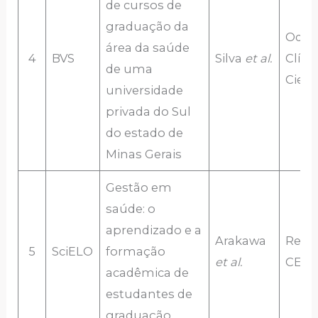
de cursos de
graduação da
Odon
área da saúde
4
BVS
Silva
et al.
Clíni
de uma
Cient
universidade
privada do Sul
do estado de
Minas Gerais
Gestão em
saúde: o
aprendizado e a
Arakawa
Revis
5
SciELO
formação
et al.
CEFA
acadêmica de
estudantes de
graduação