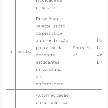
faculdade de
medicina
Prevalência e
caracterização
da prática de
automedicação
Revis
para alívio da
Souza
et
Latin
3
SciELO
dor entre
al.
Amer
estudantes
Enf
universitários
de
enfermagem
Automedicação
em acadêmicos