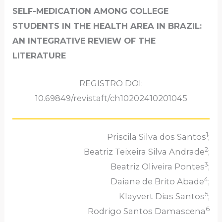
SELF-MEDICATION AMONG COLLEGE
STUDENTS IN THE HEALTH AREA IN BRAZIL:
AN INTEGRATIVE REVIEW OF THE
LITERATURE
REGISTRO DOI:
10.69849/revistaft/ch10202410201045
1
Priscila Silva dos Santos
;
2
Beatriz Teixeira Silva Andrade
;
3
Beatriz Oliveira Pontes
;
4
Daiane de Brito Abade
;
5
Klayvert Dias Santos
;
6
Rodrigo Santos Damascena