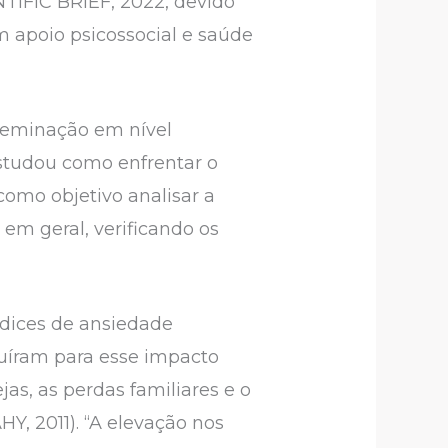
TIFIC BRIEF, 2022, devido
 apoio psicossocial e saúde
sseminação em nível
studou como enfrentar o
 como objetivo analisar a
em geral, verificando os
ndices de ansiedade
buíram para esse impacto
jas, as perdas familiares e o
Y, 2011). “A elevação nos