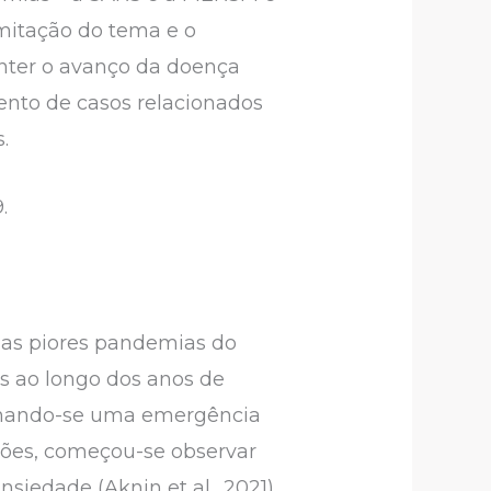
imitação do tema e o
onter o avanço da doença
ento de casos relacionados
.
.
 das piores pandemias do
as ao longo dos anos de
tornando-se uma emergência
ções, começou-se observar
edade (Aknin et al., 2021).