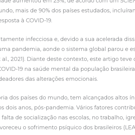
edade aumentou em 25%, de acordo com um SCIEN
do, mais de 90% dos países estudados, incluíram
esposta à COVID-19.
tamente infecciosa e, devido a sua acelerada di
uma pandemia, aonde o sistema global parou e e
l., 2021). Diante deste contexto, este artigo teve
OVID-19 na saúde mental da população brasileira 
deadores das alterações emocionais.
ria dos países do mundo, tem alcançados altos í
s dois anos, pós-pandemia. Vários fatores contri
alta de socialização nas escolas, no trabalho, igre
receu o sofrimento psíquico dos brasileiros (LEAH