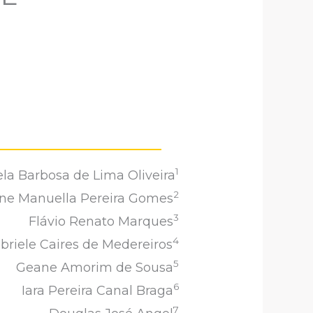
1
ela Barbosa de Lima Oliveira
2
ne Manuella Pereira Gomes
3
Flávio Renato Marques
4
briele Caires de Medereiros
5
Geane Amorim de Sousa
6
Iara Pereira Canal Braga
7