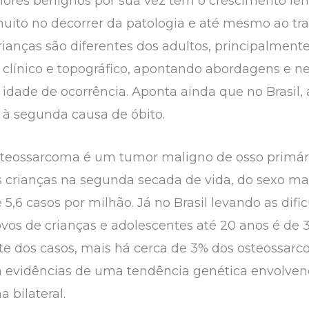
ores benignos por sua vez têm o crescimento len
uito no decorrer da patologia e até mesmo ao tra
anças são diferentes dos adultos, principalmente 
clínico e topográfico, apontando abordagens e n
idade de ocorrência. Aponta ainda que no Brasil, 
à segunda causa de óbito.
o osteossarcoma é um tumor maligno de osso prim
crianças na segunda secada de vida, do sexo mas
5,6 casos por milhão. Já no Brasil levando as dific
os de crianças e adolescentes até 20 anos é de 35
e dos casos, mais há cerca de 3% dos osteossar
 há evidências de uma tendência genética envolve
 bilateral.