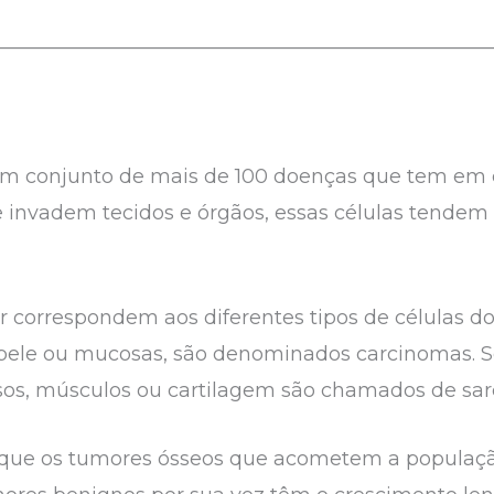
__________________________________________________
um conjunto de mais de 100 doenças que tem e
 invadem tecidos e órgãos, essas células tendem 
er correspondem aos diferentes tipos de células
 pele ou mucosas, são denominados carcinomas. Se
sos, músculos ou cartilagem são chamados de sar
na que os tumores ósseos que acometem a população