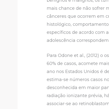
benignos e malignos, os tum
mais chance de não sofrer m
cânceres que ocorrem em cri
histológico, comportamento 
específicos de acordo com a 
adolescência correspondem 
Para Odone et al., (2012) 
60% de casos, acomete mais 
ano nos Estados Unidos é de 
estima-se números casos nov
desconhecida em maior part
radiação ionizante prévia,
associar-se ao retinoblastoma