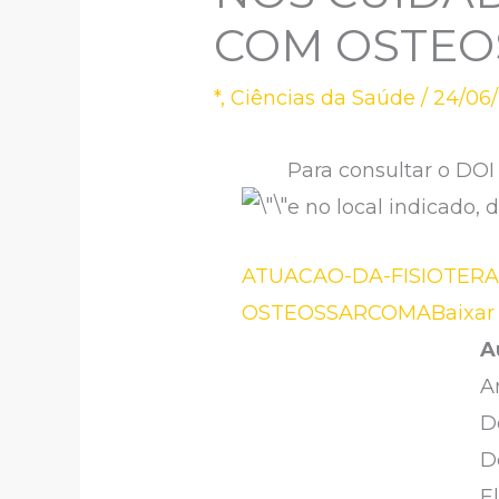
COM OSTE
*
,
Ciências da Saúde
/
24/06
Para consultar o DOI 
e no local indicado, d
ATUACAO-DA-FISIOTERA
OSTEOSSARCOMA
Baixar
A
A
D
D
E