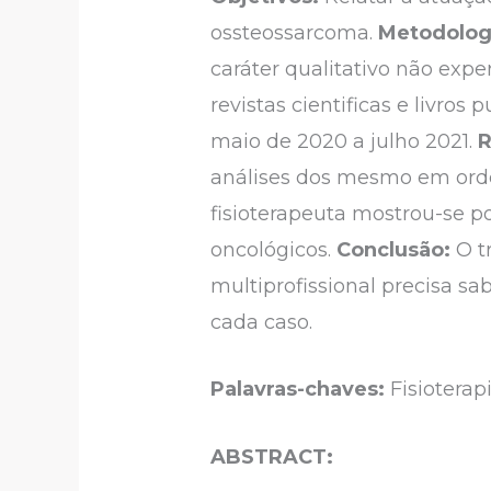
ossteossarcoma.
Metodolog
caráter qualitativo não expe
revistas cientificas e livro
maio de 2020 a julho 2021.
R
análises dos mesmo em ord
fisioterapeuta mostrou-se p
oncológicos.
Conclusão:
O t
multiprofissional precisa sa
cada caso.
Palavras-chaves:
Fisioterap
ABSTRACT: