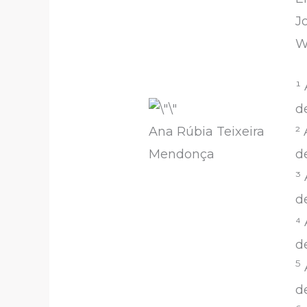
J
W
¹
d
²
Ana Rúbia Teixeira
d
Mendonça
³
d
⁴
d
5
d