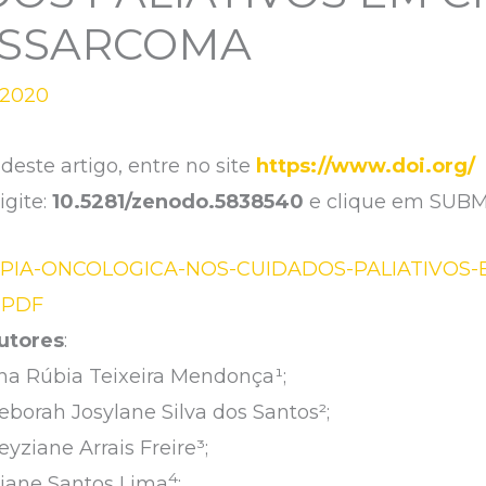
OSSARCOMA
/2020
deste artigo, entre no site
https://www.doi.org/
igite:
10.5281/zenodo.5838540
e clique em SUBM
PIA-ONCOLOGICA-NOS-CUIDADOS-PALIATIVOS-
 PDF
utores
:
na Rúbia Teixeira Mendonça¹;
eborah Josylane Silva dos Santos²;
eyziane Arrais Freire³;
4
liane Santos Lima
;