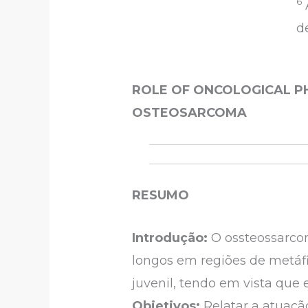
6
d
ROLE OF ONCOLOGICAL PH
OSTEOSARCOMA
RESUMO
Introdução:
O ossteossarco
longos em regiões de metáfi
juvenil, tendo em vista que
Objetivos:
Relatar a atuação