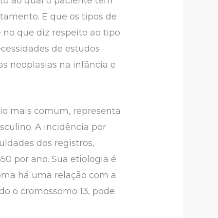
to ao qual o paciente tem
tamento. E que os tipos de
no que diz respeito ao tipo
ecessidades de estudos
as neoplasias na infância e
ário mais comum, representa
culino. A incidência por
uldades dos registros,
0 por ano. Sua etiologia é
coma há uma relação com a
ndo o cromossomo 13, pode