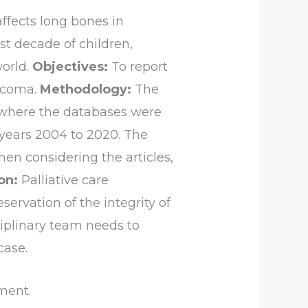
fects long bones in
st decade of children,
world.
Objectives:
To report
arcoma.
Methodology:
The
 where the databases were
e years 2004 to 2020. The
en considering the articles,
on:
Palliative care
ervation of the integrity of
ciplinary team needs to
case.
ment.