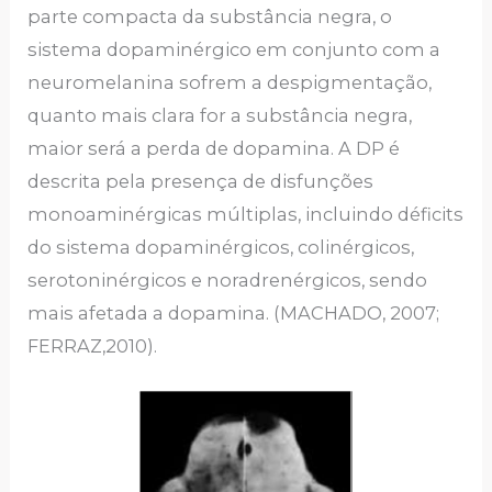
parte compacta da substância negra, o
sistema dopaminérgico em conjunto com a
neuromelanina sofrem a despigmentação,
quanto mais clara for a substância negra,
maior será a perda de dopamina. A DP é
descrita pela presença de disfunções
monoaminérgicas múltiplas, incluindo déficits
do sistema dopaminérgicos, colinérgicos,
serotoninérgicos e noradrenérgicos, sendo
mais afetada a dopamina. (MACHADO, 2007;
FERRAZ,2010).