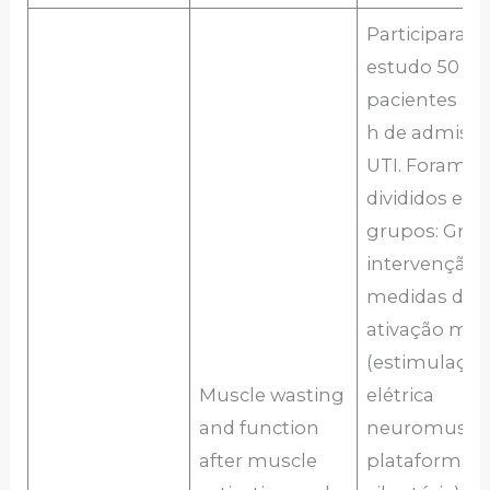
Participaram
estudo 50
pacientes ap
h de admissã
UTI. Foram
divididos em 
grupos: Gru
intervenção,
medidas de
ativação mus
(estimulaçã
Muscle wasting
elétrica
and function
neuromuscul
after muscle
plataforma