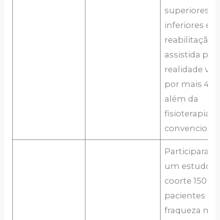
superiores e
inferiores e
reabilitação
assistida por
realidade virt
por mais 4 m
além da
fisioterapia
convencional
Participaram
um estudo d
coorte 150
pacientes c
fraqueza mu