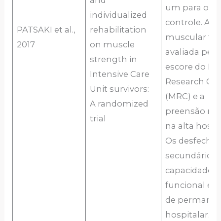
and
um para o g
individualized
controle. A f
PATSAKI et al.,
rehabilitation
muscular foi
2017
on muscle
avaliada pelo
strength in
escore do Me
Intensive Care
Research Cou
Unit survivors:
(MRC) e a
A randomized
preensão ma
trial
na alta hospit
Os desfecho
secundários
capacidade
funcional e 
de permanên
hospitalar.