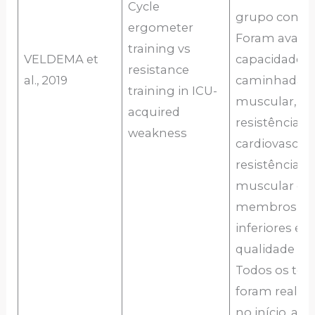
Cycle
grupo contro
ergometer
Foram avalia
training vs
VELDEMA et
capacidade d
resistance
al., 2019
caminhada, f
training in ICU-
muscular,
acquired
resistência
weakness
cardiovascula
resistência
muscular do
membros
inferiores e
qualidade de 
Todos os tes
foram realiz
no início, ap