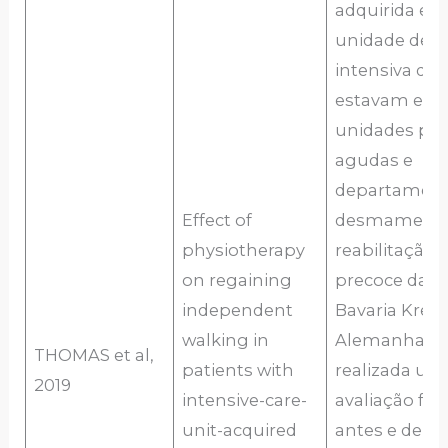
adquirida e
unidade de t
intensiva qu
estavam em
unidades pós
agudas e
departament
Effect of
desmame e
physiotherapy
reabilitação
on regaining
precoce da Kl
independent
Bavaria Kreis
walking in
Alemanha. F
THOMAS et al,
patients with
realizada um
2019
intensive-care-
avaliação fun
unit-acquired
antes e depo