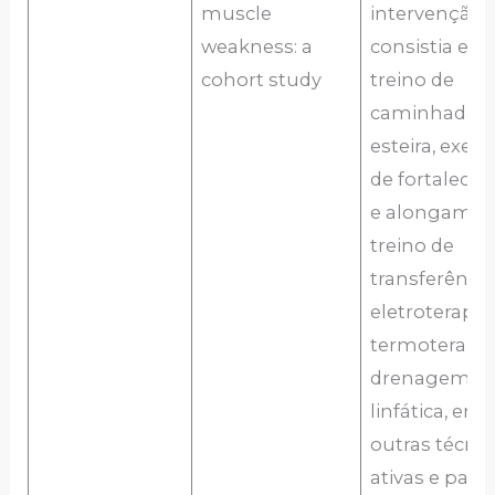
muscle
intervenção,
weakness: a
consistia em:
cohort study
treino de
caminhada 
esteira, exerc
de fortaleci
e alongamen
treino de
transferência
eletroterapia,
termoterapia
drenagem
linfática, entr
outras técnic
ativas e passi