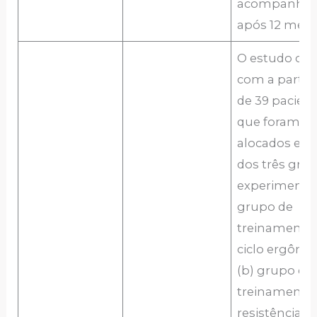
acompanha
após 12 mese
O estudo co
com a partic
de 39 pacien
que foram
alocados e
dos três gru
experimentais
grupo de
treinamento
ciclo ergôme
(b) grupo de
treinamento
resistência e 