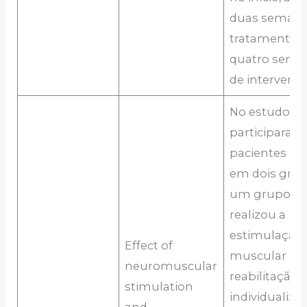
duas semana
tratamento e
quatro sema
de intervenç
No estudo
participaram
pacientes div
em dois grup
um grupo q
realizou a
estimulação
Effect of
muscular e
neuromuscular
reabilitação
stimulation
individualiza