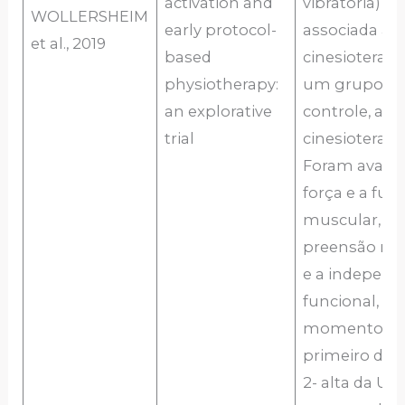
activation and
vibratória)
WOLLERSHEIM
early protocol-
associada a
et al., 2019
based
cinesioterapia
physiotherapy:
um grupo
an explorative
controle, ap
trial
cinesioterapi
Foram avalia
força e a fun
muscular, fo
preensão ma
e a independ
funcional, em
momentos: 1
primeiro desp
2- alta da UTI