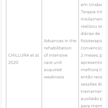
em Unidade 
Terapia Inten
Inicilamente
realizou ses
diárias de
Advances in the
fisioterapia
rehabilitation
convencional
CHILLURA et al.
of intensive
2 meses, po
2020
care unit
apresentou
acquired
melhora limi
weakness
então receb
sessões diári
treinamento
auxiliado por
para membr