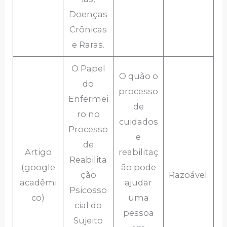
Doenças
Crônicas
e Raras.
O Papel
O quão o
do
processo
Enfermei
de
ro no
cuidados
Processo
e
de
Artigo
reabilitaç
Reabilita
(google
ão pode
ção
Razoável.
acadêmi
ajudar
Psicosso
co)
uma
cial do
pessoa
Sujeito