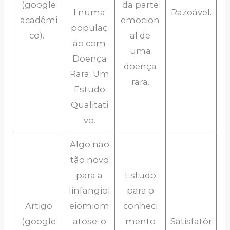
(google
da parte
l numa
Razoável.
acadêmi
emocion
populaç
co).
al de
ão com
uma
Doença
doença
Rara: Um
rara.
Estudo
Qualitati
vo.
Algo não
tão novo
para a
Estudo
linfangiol
para o
Artigo
eiomiom
conheci
(google
atose: o
mento
Satisfatór