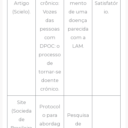
Artigo
crônico:
mento
Satisfatór
(Scielo).
Vozes
de uma
io.
das
doença
pessoas
parecida
com
com a
DPOC: o
LAM.
processo
de
tornar-se
doente
crónico.
Site
Protocol
(Socieda
o para
Pesquisa
de
abordag
de
Brasileira