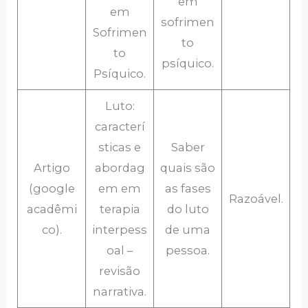
em
em
sofrimen
Sofrimen
to
to
psíquico.
Psíquico.
Luto:
caracterí
sticas e
Saber
Artigo
abordag
quais são
(google
em em
as fases
Razoável.
acadêmi
terapia
do luto
co).
interpess
de uma
oal –
pessoa.
revisão
narrativa.