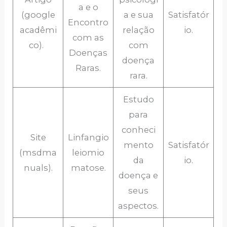
a e o
(google
a e sua
Satisfatór
Encontro
acadêmi
relação
io.
com as
co).
com
Doenças
doença
Raras.
rara.
Estudo
para
conheci
Site
Linfangio
mento
Satisfatór
(msdma
leiomio
da
io.
nuals).
matose.
doença e
seus
aspectos.