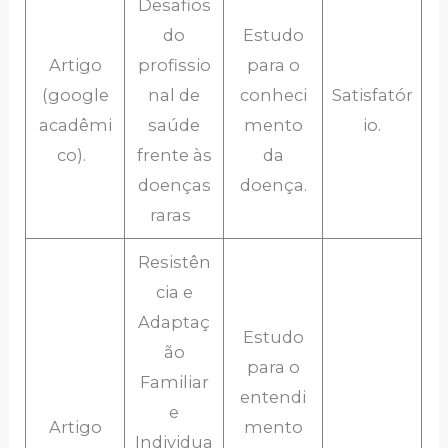
Desafios
do
Estudo
Artigo
profissio
para o
(google
nal de
conheci
Satisfatór
acadêmi
saúde
mento
io.
co).
frente às
da
doenças
doença.
raras
Resistên
cia e
Adaptaç
Estudo
ão
para o
Familiar
entendi
e
Artigo
mento
Individua