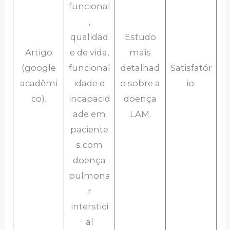
funcional
,
qualidad
Estudo
Artigo
e de vida,
mais
(google
funcional
detalhad
Satisfatór
acadêmi
idade e
o sobre a
io.
co).
incapacid
doença
ade em
LAM.
paciente
s com
doença
pulmona
r
interstici
al