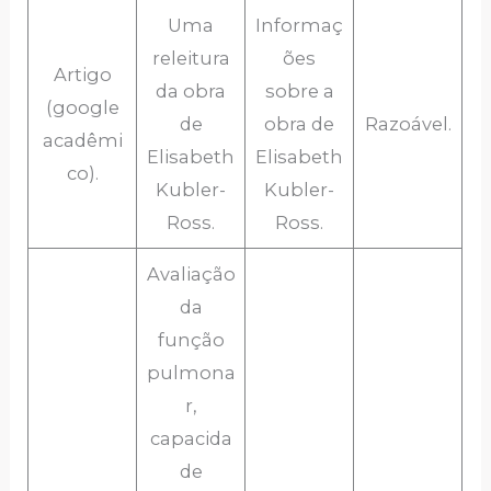
Uma
Informaç
releitura
ões
Artigo
da obra
sobre a
(google
de
obra de
Razoável.
acadêmi
Elisabeth
Elisabeth
co).
Kubler-
Kubler-
Ross.
Ross.
Avaliação
da
função
pulmona
r,
capacida
de