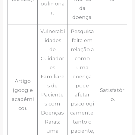
pulmona
da
r.
doença.
Vulnerabi
Pesquisa
lidades
feita em
de
relação a
Cuidador
como
es
uma
Familiare
doença
Artigo
s de
pode
(google
Satisfatór
Paciente
afetar
acadêmi
io.
s com
psicologi
co).
Doenças
camente,
Raras:
tanto o
uma
paciente,