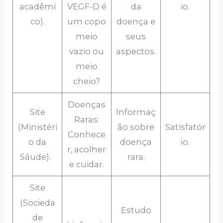
acadêmi
VEGF-D é
da
io.
co).
um copo
doença e
meio
seus
vazio ou
aspectos.
meio
cheio?
Doenças
Site
Informaç
Raras:
(Ministéri
ão sobre
Satisfatór
Conhece
o da
doença
io.
r, acolher
Sáude).
rara.
e cuidar.
Site
(Socieda
Estudo
de