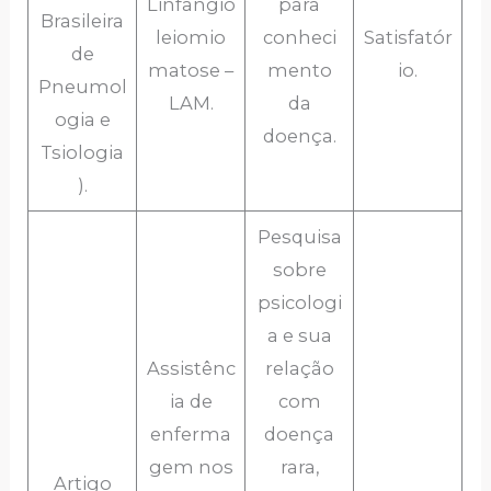
Linfangio
para
Brasileira
leiomio
conheci
Satisfatór
de
matose –
mento
io.
Pneumol
LAM.
da
ogia e
doença.
Tsiologia
).
Pesquisa
sobre
psicologi
a e sua
Assistênc
relação
ia de
com
enferma
doença
gem nos
rara,
Artigo