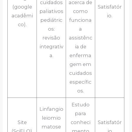
cuidados
acerca de
(google
Satisfatór
paliativos
como
acadêmi
io.
pediátric
funciona
co).
os:
a
revisão
assistênc
integrativ
ia de
a.
enferma
gem em
cuidados
específic
os.
Estudo
Linfangio
para
leiomio
Site
conheci
Satisfatór
matose
(SciELO).
mento
io