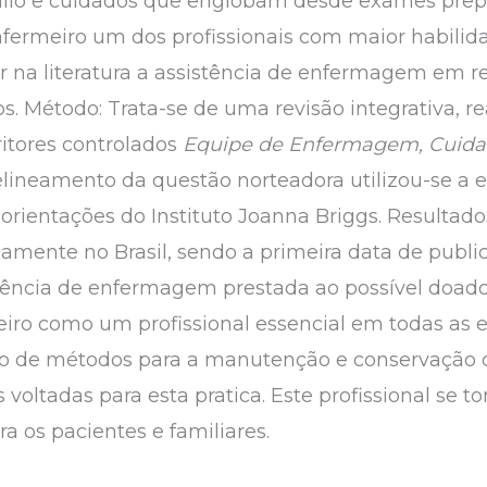
lio e cuidados que englobam desde exames prepa
nfermeiro um dos profissionais com maior habilid
car na literatura a assistência de enfermagem em 
s. Método: Trata-se de uma revisão integrativa, r
itores controlados
Equipe de Enfermagem, Cuid
elineamento da questão norteadora utilizou-se a e
orientações do Instituto Joanna Briggs. Resultado
riamente no Brasil, sendo a primeira data de publi
tência de enfermagem prestada ao possível doador
meiro como um profissional essencial em todas as 
o de métodos para a manutenção e conservação 
voltadas para esta pratica. Este profissional se to
a os pacientes e familiares.