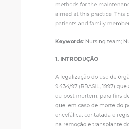
methods for the maintenance 
aimed at this practice. This 
patients and family member
Keywords
: Nursing team; N
1. INTRODUÇÃO
A legalização do uso de órg
9.434/97 (BRASIL, 1997) que
ou post mortem, para fins de
que, em caso de morte do po
encefálica, contatada e reg
na remoção e transplante do