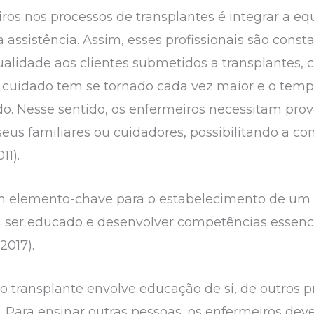
os nos processos de transplantes é integrar a equ
 assistência. Assim, esses profissionais são con
idade aos clientes submetidos a transplantes, c
 cuidado tem se tornado cada vez maior e o tempo
o. Nesse sentido, os enfermeiros necessitam prover
seus familiares ou cuidadores, possibilitando a c
11).
um elemento-chave para o estabelecimento de um 
 ser educado e desenvolver competências essenci
2017).
 transplante envolve educação de si, de outros 
. Para ensinar outras pessoas, os enfermeiros dev